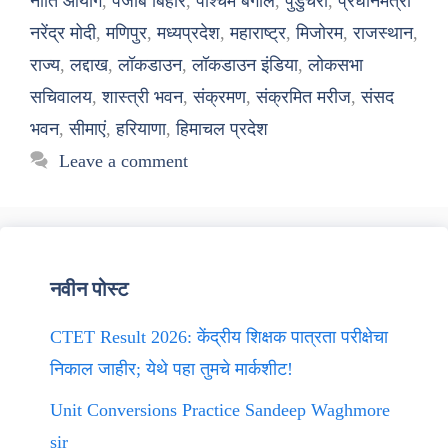
नीति आयोग
,
पंजाब बिहार
,
पश्चिम बंगाल
,
पुडुचेरी
,
प्रधानमंत्री
नरेंद्र मोदी
,
मणिपुर
,
मध्यप्रदेश
,
महाराष्ट्र
,
मिजोरम
,
राजस्थान
,
राज्य
,
लद्दाख
,
लॉकडाउन
,
लॉकडाउन इंडिया
,
लोकसभा
सचिवालय
,
शास्त्री भवन
,
संक्रमण
,
संक्रमित मरीज
,
संसद
भवन
,
सीमाएं
,
हरियाणा
,
हिमाचल प्रदेश
Leave a comment
नवीन पोस्ट
CTET Result 2026: केंद्रीय शिक्षक पात्रता परीक्षेचा
निकाल जाहीर; येथे पहा तुमचे मार्कशीट!
Unit Conversions Practice Sandeep Waghmore
sir