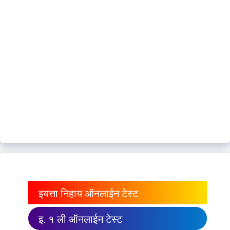
इयत्ता निहाय ऑनलाईन टेस्ट
इ. १ ली ऑनलाईन टेस्ट