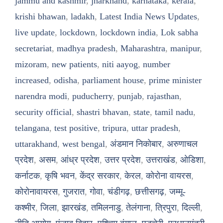
jammu and kashmir
,
jharkhand
,
karnataka
,
kerala
,
krishi bhawan
,
ladakh
,
Latest India News Updates
,
live update
,
lockdown
,
lockdown india
,
Lok sabha
secretariat
,
madhya pradesh
,
Maharashtra
,
manipur
,
mizoram
,
new patients
,
niti aayog
,
number
increased
,
odisha
,
parliament house
,
prime minister
narendra modi
,
puducherry
,
punjab
,
rajasthan
,
security official
,
shastri bhavan
,
state
,
tamil nadu
,
telangana
,
test positive
,
tripura
,
uttar pradesh
,
uttarakhand
,
west bengal
,
अंडमान निकोबार
,
अरुणाचल
प्रदेश
,
असम
,
आंध्र प्रदेश
,
उत्तर प्रदेश
,
उत्तराखंड
,
ओडिशा
,
कर्नाटक
,
कृषि भवन
,
केंद्र सरकार
,
केरल
,
कोरोना वायरस
,
कोरोनावायरस
,
गुजरात
,
गोवा
,
चंडीगढ़
,
छत्तीसगढ़
,
जम्मू-
कश्मीर
,
जिला
,
झारखंड
,
तमिलनाडु
,
तेलंगाना
,
त्रिपुरा
,
दिल्ली
,