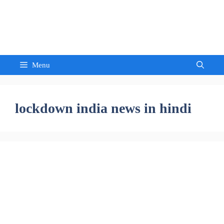
Skip
to
Sandeep Waghmore
content
Menu
lockdown india news in hindi