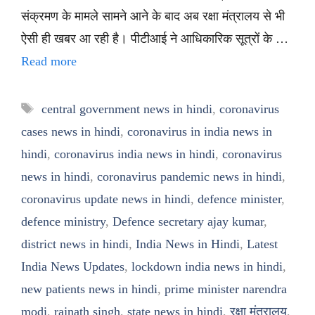
संक्रमण के मामले सामने आने के बाद अब रक्षा मंत्रालय से भी
ऐसी ही खबर आ रही है। पीटीआई ने आधिकारिक सूत्रों के …
Read more
Tags
central government news in hindi
,
coronavirus
cases news in hindi
,
coronavirus in india news in
hindi
,
coronavirus india news in hindi
,
coronavirus
news in hindi
,
coronavirus pandemic news in hindi
,
coronavirus update news in hindi
,
defence minister
,
defence ministry
,
Defence secretary ajay kumar
,
district news in hindi
,
India News in Hindi
,
Latest
India News Updates
,
lockdown india news in hindi
,
new patients news in hindi
,
prime minister narendra
modi
,
rajnath singh
,
state news in hindi
,
रक्षा मंत्रालय
,