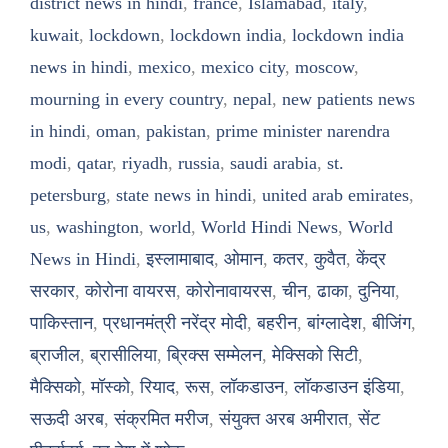
district news in hindi
,
france
,
Islamabad
,
italy
,
kuwait
,
lockdown
,
lockdown india
,
lockdown india
news in hindi
,
mexico
,
mexico city
,
moscow
,
mourning in every country
,
nepal
,
new patients news
in hindi
,
oman
,
pakistan
,
prime minister narendra
modi
,
qatar
,
riyadh
,
russia
,
saudi arabia
,
st.
petersburg
,
state news in hindi
,
united arab emirates
,
us
,
washington
,
world
,
World Hindi News
,
World
News in Hindi
,
इस्लामाबाद
,
ओमान
,
कतर
,
कुवैत
,
केंद्र
सरकार
,
कोरोना वायरस
,
कोरोनावायरस
,
चीन
,
ढाका
,
दुनिया
,
पाकिस्तान
,
प्रधानमंत्री नरेंद्र मोदी
,
बहरीन
,
बांग्लादेश
,
बीजिंग
,
ब्राजील
,
ब्रासीलिया
,
ब्रिक्स सम्मेलन
,
मेक्सिको सिटी
,
मैक्सिको
,
मॉस्को
,
रियाद
,
रूस
,
लॉकडाउन
,
लॉकडाउन इंडिया
,
सऊदी अरब
,
संक्रमित मरीज
,
संयुक्त अरब अमीरात
,
सेंट