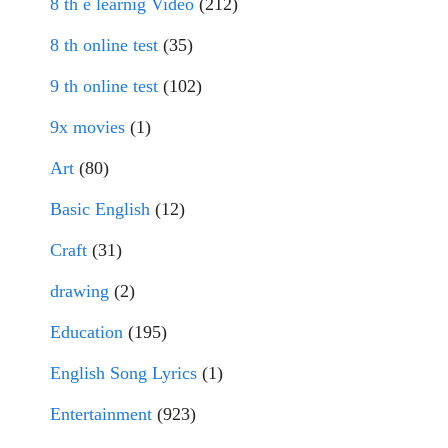
8 th e learnig Video
(212)
8 th online test
(35)
9 th online test
(102)
9x movies
(1)
Art
(80)
Basic English
(12)
Craft
(31)
drawing
(2)
Education
(195)
English Song Lyrics
(1)
Entertainment
(923)