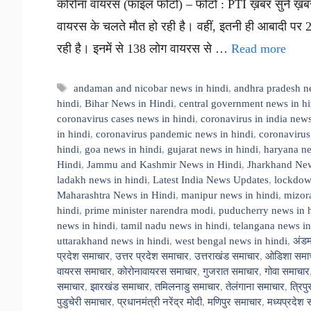
कोरोना वायरस (फाइल फोटो) – फोटो : PTI ख़बर सुनें ख़बर
वायरस के चलते मौत हो रही है। वहीं, इतनी ही आबादी पर 
रही है। इनमें से 138 लोग वायरस से …
Read more
Tags
andaman and nicobar news in hindi
,
andhra pradesh n
hindi
,
Bihar News in Hindi
,
central government news in hi
coronavirus cases news in hindi
,
coronavirus in india news
in hindi
,
coronavirus pandemic news in hindi
,
coronavirus
hindi
,
goa news in hindi
,
gujarat news in hindi
,
haryana ne
Hindi
,
Jammu and Kashmir News in Hindi
,
Jharkhand New
ladakh news in hindi
,
Latest India News Updates
,
lockdown
Maharashtra News in Hindi
,
manipur news in hindi
,
mizor
hindi
,
prime minister narendra modi
,
puducherry news in 
news in hindi
,
tamil nadu news in hindi
,
telangana news in
uttarakhand news in hindi
,
west bengal news in hindi
,
अंडम
प्रदेश समाचार
,
उत्तर प्रदेश समाचार
,
उत्तराखंड समाचार
,
ओडिशा समा
वायरस समाचार
,
कोरोनावायरस समाचार
,
गुजरात समाचार
,
गोवा समाचार
समाचार
,
झारखंड समाचार
,
तमिलनाडु समाचार
,
तेलंगाना समाचार
,
त्रिप
पुडुचेरी समाचार
,
प्रधानमंत्री नरेंद्र मोदी
,
मणिपुर समाचार
,
मध्यप्रदेश 