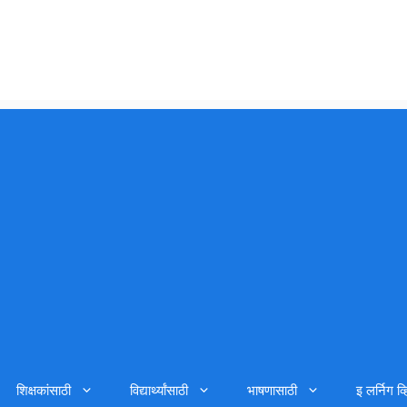
शिक्षकांसाठी
विद्यार्थ्यांसाठी
भाषणासाठी
इ लर्निग व