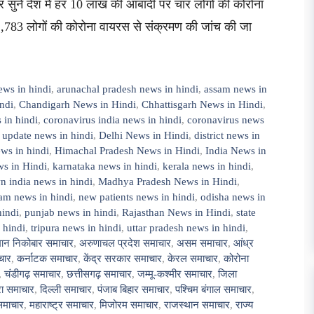
 सुनें देश में हर 10 लाख की आबादी पर चार लोगों की कोरोना
2,783 लोगों की कोरोना वायरस से संक्रमण की जांच की जा
ews in hindi
,
arunachal pradesh news in hindi
,
assam news in
ndi
,
Chandigarh News in Hindi
,
Chhattisgarh News in Hindi
,
 in hindi
,
coronavirus india news in hindi
,
coronavirus news
 update news in hindi
,
Delhi News in Hindi
,
district news in
ws in hindi
,
Himachal Pradesh News in Hindi
,
India News in
s in Hindi
,
karnataka news in hindi
,
kerala news in hindi
,
 india news in hindi
,
Madhya Pradesh News in Hindi
,
am news in hindi
,
new patients news in hindi
,
odisha news in
hindi
,
punjab news in hindi
,
Rajasthan News in Hindi
,
state
 hindi
,
tripura news in hindi
,
uttar pradesh news in hindi
,
ान निकोबार समाचार
,
अरुणाचल प्रदेश समाचार
,
असम समाचार
,
आंध्र
चार
,
कर्नाटक समाचार
,
केंद्र सरकार समाचार
,
केरल समाचार
,
कोरोना
,
चंडीगढ़ समाचार
,
छत्तीसगढ़ समाचार
,
जम्मू-कश्मीर समाचार
,
जिला
ुरा समाचार
,
दिल्ली समाचार
,
पंजाब बिहार समाचार
,
पश्चिम बंगाल समाचार
,
समाचार
,
महाराष्ट्र समाचार
,
मिजोरम समाचार
,
राजस्थान समाचार
,
राज्य