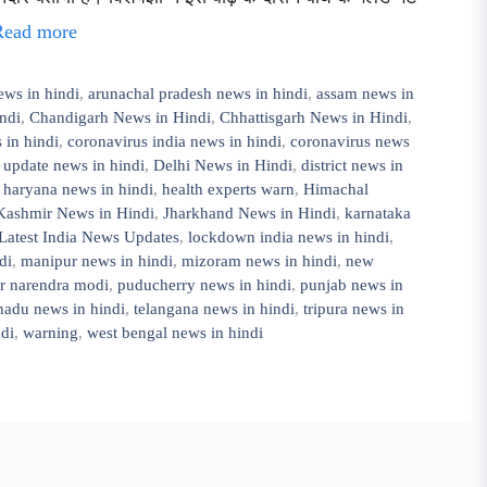
Read more
ews in hindi
,
arunachal pradesh news in hindi
,
assam news in
ndi
,
Chandigarh News in Hindi
,
Chhattisgarh News in Hindi
,
 in hindi
,
coronavirus india news in hindi
,
coronavirus news
 update news in hindi
,
Delhi News in Hindi
,
district news in
,
haryana news in hindi
,
health experts warn
,
Himachal
ashmir News in Hindi
,
Jharkhand News in Hindi
,
karnataka
Latest India News Updates
,
lockdown india news in hindi
,
di
,
manipur news in hindi
,
mizoram news in hindi
,
new
er narendra modi
,
puducherry news in hindi
,
punjab news in
nadu news in hindi
,
telangana news in hindi
,
tripura news in
ndi
,
warning
,
west bengal news in hindi