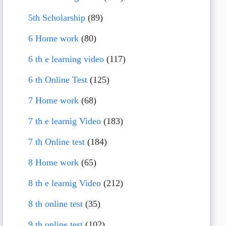
5th Scholarship
(89)
6 Home work
(80)
6 th e learning video
(117)
6 th Online Test
(125)
7 Home work
(68)
7 th e learnig Video
(183)
7 th Online test
(184)
8 Home work
(65)
8 th e learnig Video
(212)
8 th online test
(35)
9 th online test
(102)