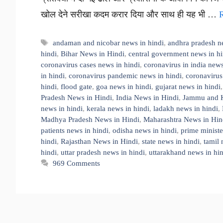
खोल देने सरीखा कदम करार दिया और साथ ही यह भी …
Tags
andaman and nicobar news in hindi
,
andhra pradesh n
hindi
,
Bihar News in Hindi
,
central government news in hi
coronavirus cases news in hindi
,
coronavirus in india news
in hindi
,
coronavirus pandemic news in hindi
,
coronavirus
hindi
,
flood gate
,
goa news in hindi
,
gujarat news in hindi
Pradesh News in Hindi
,
India News in Hindi
,
Jammu and K
news in hindi
,
kerala news in hindi
,
ladakh news in hindi
,
Madhya Pradesh News in Hindi
,
Maharashtra News in Hin
patients news in hindi
,
odisha news in hindi
,
prime minist
hindi
,
Rajasthan News in Hindi
,
state news in hindi
,
tamil 
hindi
,
uttar pradesh news in hindi
,
uttarakhand news in hi
969 Comments