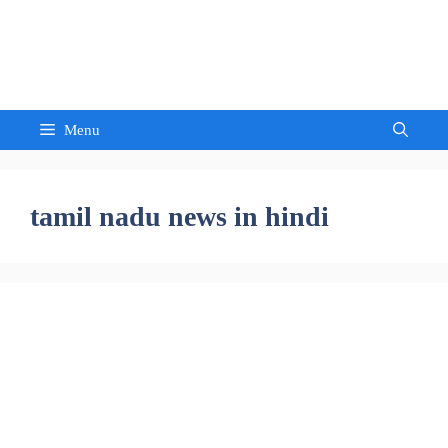
Skip
to
Sandeep Waghmore
content
Menu
tamil nadu news in hindi