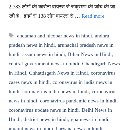
2,783 लोगों की कोरोना वायरस से संक्रमण की जांच की जा
रही है। इनमें से 138 लोग वायरस से …
Read more
Tags
andaman and nicobar news in hindi
,
andhra
pradesh news in hindi
,
arunachal pradesh news in
hindi
,
assam news in hindi
,
Bihar News in Hindi
,
central government news in hindi
,
Chandigarh News
in Hindi
,
Chhattisgarh News in Hindi
,
coronavirus
cases news in hindi
,
coronavirus in india news in
hindi
,
coronavirus india news in hindi
,
coronavirus
news in hindi
,
coronavirus pandemic news in hindi
,
coronavirus update news in hindi
,
Delhi News in
Hindi
,
district news in hindi
,
goa news in hindi
,
gujarat news in hindi
,
haryana news in hindi
,