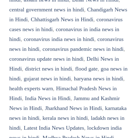
central government news in hindi
,
Chandigarh News
in Hindi
,
Chhattisgarh News in Hindi
,
coronavirus
cases news in hindi
,
coronavirus in india news in
hindi
,
coronavirus india news in hindi
,
coronavirus
news in hindi
,
coronavirus pandemic news in hindi
,
coronavirus update news in hindi
,
Delhi News in
Hindi
,
district news in hindi
,
flood gate
,
goa news in
hindi
,
gujarat news in hindi
,
haryana news in hindi
,
health experts warn
,
Himachal Pradesh News in
Hindi
,
India News in Hindi
,
Jammu and Kashmir
News in Hindi
,
Jharkhand News in Hindi
,
karnataka
news in hindi
,
kerala news in hindi
,
ladakh news in
hindi
,
Latest India News Updates
,
lockdown india
news in hindi
,
Madhya Pradesh News in Hindi
,