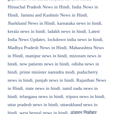
Himachal Pradesh News in Hindi
,
India News in
Hindi
,
Jammu and Kashmir News in Hindi
,
Jharkhand News in Hindi
,
karnataka news in hindi
,
kerala news in hindi
,
ladakh news in hindi
,
Latest
India News Updates
,
lockdown india news in hindi
,
Madhya Pradesh News in Hindi
,
Maharashtra News
in Hindi
,
manipur news in hindi
,
mizoram news in
hindi
,
new patients news in hindi
,
odisha news in
hindi
,
prime minister narendra modi
,
puducherry
news in hindi
,
punjab news in hindi
,
Rajasthan News
in Hindi
,
state news in hindi
,
tamil nadu news in
hindi
,
telangana news in hindi
,
tripura news in hindi
,
uttar pradesh news in hindi
,
uttarakhand news in
hindi
,
west bengal news in hindi
,
अंडमान निकोबार