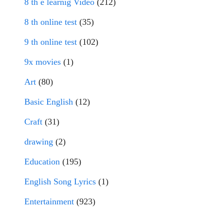
8 th e learnig Video
(212)
8 th online test
(35)
9 th online test
(102)
9x movies
(1)
Art
(80)
Basic English
(12)
Craft
(31)
drawing
(2)
Education
(195)
English Song Lyrics
(1)
Entertainment
(923)