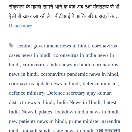
संक्रमण के मामले सामने आने के बाद अब रक्षा मंत्रालय से भी
ऐसी ही खबर आ रही है। पीटीआई ने आधिकारिक सूत्रों के …
Read more
Tags
central government news in hindi
,
coronavirus
cases news in hindi
,
coronavirus in india news in
hindi
,
coronavirus india news in hindi
,
coronavirus
news in hindi
,
coronavirus pandemic news in hindi
,
coronavirus update news in hindi
,
defence minister
,
defence ministry
,
Defence secretary ajay kumar
,
district news in hindi
,
India News in Hindi
,
Latest
India News Updates
,
lockdown india news in hindi
,
new patients news in hindi
,
prime minister narendra
modi
,
rajnath singh
,
state news in hindi
,
रक्षा मंत्रालय
,