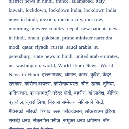
district news in hindi
,
france
,
Islamabad
,
italy
,
kuwait
,
lockdown
,
lockdown india
,
lockdown india
news in hindi
,
mexico
,
mexico city
,
moscow
,
mourning in every country
,
nepal
,
new patients news
in hindi
,
oman
,
pakistan
,
prime minister narendra
modi
,
qatar
,
riyadh
,
russia
,
saudi arabia
,
st.
petersburg
,
state news in hindi
,
united arab emirates
,
us
,
washington
,
world
,
World Hindi News
,
World
News in Hindi
,
इस्लामाबाद
,
ओमान
,
कतर
,
कुवैत
,
केंद्र
सरकार
,
कोरोना वायरस
,
कोरोनावायरस
,
चीन
,
ढाका
,
दुनिया
,
पाकिस्तान
,
प्रधानमंत्री नरेंद्र मोदी
,
बहरीन
,
बांग्लादेश
,
बीजिंग
,
ब्राजील
,
ब्रासीलिया
,
ब्रिक्स सम्मेलन
,
मेक्सिको सिटी
,
मैक्सिको
,
मॉस्को
,
रियाद
,
रूस
,
लॉकडाउन
,
लॉकडाउन इंडिया
,
सऊदी अरब
,
संक्रमित मरीज
,
संयुक्त अरब अमीरात
,
सेंट