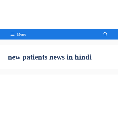
Skip
to
Sandeep Waghmore
content
Menu
new patients news in hindi