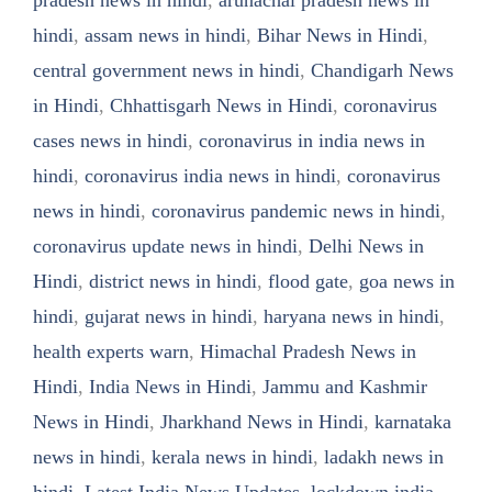
pradesh news in hindi
,
arunachal pradesh news in
hindi
,
assam news in hindi
,
Bihar News in Hindi
,
central government news in hindi
,
Chandigarh News
in Hindi
,
Chhattisgarh News in Hindi
,
coronavirus
cases news in hindi
,
coronavirus in india news in
hindi
,
coronavirus india news in hindi
,
coronavirus
news in hindi
,
coronavirus pandemic news in hindi
,
coronavirus update news in hindi
,
Delhi News in
Hindi
,
district news in hindi
,
flood gate
,
goa news in
hindi
,
gujarat news in hindi
,
haryana news in hindi
,
health experts warn
,
Himachal Pradesh News in
Hindi
,
India News in Hindi
,
Jammu and Kashmir
News in Hindi
,
Jharkhand News in Hindi
,
karnataka
news in hindi
,
kerala news in hindi
,
ladakh news in