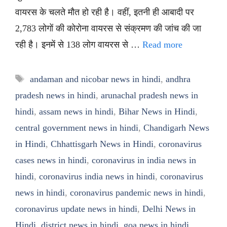
वायरस के चलते मौत हो रही है। वहीं, इतनी ही आबादी पर
2,783 लोगों की कोरोना वायरस से संक्रमण की जांच की जा
रही है। इनमें से 138 लोग वायरस से …
Read more
Tags
andaman and nicobar news in hindi
,
andhra
pradesh news in hindi
,
arunachal pradesh news in
hindi
,
assam news in hindi
,
Bihar News in Hindi
,
central government news in hindi
,
Chandigarh News
in Hindi
,
Chhattisgarh News in Hindi
,
coronavirus
cases news in hindi
,
coronavirus in india news in
hindi
,
coronavirus india news in hindi
,
coronavirus
news in hindi
,
coronavirus pandemic news in hindi
,
coronavirus update news in hindi
,
Delhi News in
Hindi
,
district news in hindi
,
goa news in hindi
,