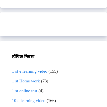
टॉपिक निवडा
1 st e learning video
(155)
1 st Home work
(73)
1 st online test
(4)
10 e learning video
(166)