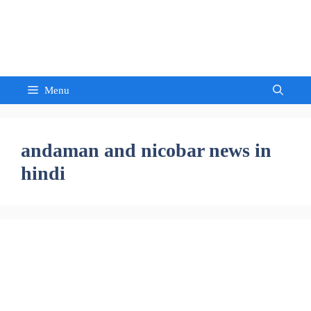
Skip
to
Sandeep Waghmore
content
Menu
andaman and nicobar news in
hindi