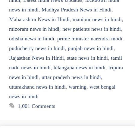
hindi
,
Latest India News Updates
,
lockdown india
news in hindi
,
Madhya Pradesh News in Hindi
,
Maharashtra News in Hindi
,
manipur news in hindi
,
mizoram news in hindi
,
new patients news in hindi
,
odisha news in hindi
,
prime minister narendra modi
,
puducherry news in hindi
,
punjab news in hindi
,
Rajasthan News in Hindi
,
state news in hindi
,
tamil
nadu news in hindi
,
telangana news in hindi
,
tripura
news in hindi
,
uttar pradesh news in hindi
,
uttarakhand news in hindi
,
warning
,
west bengal
news in hindi
1,001 Comments