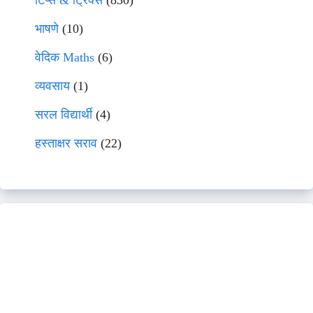
टिप्स & ट्रिक्स
(830)
भाषणे
(10)
वेदिक Maths
(6)
व्यवसाय
(1)
सरल विद्यार्थी
(4)
हस्ताक्षर सराव
(22)