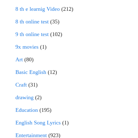
8 th e learnig Video
(212)
8 th online test
(35)
9 th online test
(102)
9x movies
(1)
Art
(80)
Basic English
(12)
Craft
(31)
drawing
(2)
Education
(195)
English Song Lyrics
(1)
Entertainment
(923)