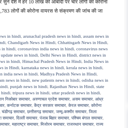
 सुनें देश में हर 10 लाख की आबादी पर चार लोगों की कोरोना
2,783 लोगों की कोरोना वायरस से संक्रमण की जांच की जा
ews in hindi
,
arunachal pradesh news in hindi
,
assam news in
ndi
,
Chandigarh News in Hindi
,
Chhattisgarh News in Hindi
,
 in hindi
,
coronavirus india news in hindi
,
coronavirus news
 update news in hindi
,
Delhi News in Hindi
,
district news in
ws in hindi
,
Himachal Pradesh News in Hindi
,
India News in
s in Hindi
,
karnataka news in hindi
,
kerala news in hindi
,
 india news in hindi
,
Madhya Pradesh News in Hindi
,
am news in hindi
,
new patients news in hindi
,
odisha news in
hindi
,
punjab news in hindi
,
Rajasthan News in Hindi
,
state
 hindi
,
tripura news in hindi
,
uttar pradesh news in hindi
,
ान निकोबार समाचार
,
अरुणाचल प्रदेश समाचार
,
असम समाचार
,
आंध्र
चार
,
कर्नाटक समाचार
,
केंद्र सरकार समाचार
,
केरल समाचार
,
कोरोना
,
चंडीगढ़ समाचार
,
छत्तीसगढ़ समाचार
,
जम्मू-कश्मीर समाचार
,
जिला
ुरा समाचार
,
दिल्ली समाचार
,
पंजाब बिहार समाचार
,
पश्चिम बंगाल समाचार
,
समाचार
,
महाराष्ट्र समाचार
,
मिजोरम समाचार
,
राजस्थान समाचार
,
राज्य