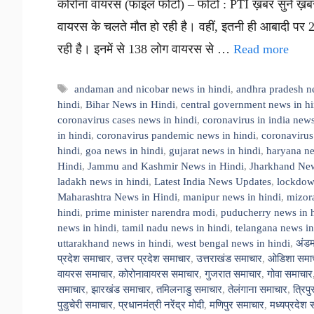
कोरोना वायरस (फाइल फोटो) – फोटो : PTI ख़बर सुनें ख़बर
वायरस के चलते मौत हो रही है। वहीं, इतनी ही आबादी पर 
रही है। इनमें से 138 लोग वायरस से …
Read more
Tags
andaman and nicobar news in hindi
,
andhra pradesh n
hindi
,
Bihar News in Hindi
,
central government news in hi
coronavirus cases news in hindi
,
coronavirus in india news
in hindi
,
coronavirus pandemic news in hindi
,
coronavirus
hindi
,
goa news in hindi
,
gujarat news in hindi
,
haryana ne
Hindi
,
Jammu and Kashmir News in Hindi
,
Jharkhand New
ladakh news in hindi
,
Latest India News Updates
,
lockdown
Maharashtra News in Hindi
,
manipur news in hindi
,
mizor
hindi
,
prime minister narendra modi
,
puducherry news in 
news in hindi
,
tamil nadu news in hindi
,
telangana news in
uttarakhand news in hindi
,
west bengal news in hindi
,
अंडम
प्रदेश समाचार
,
उत्तर प्रदेश समाचार
,
उत्तराखंड समाचार
,
ओडिशा समा
वायरस समाचार
,
कोरोनावायरस समाचार
,
गुजरात समाचार
,
गोवा समाचार
समाचार
,
झारखंड समाचार
,
तमिलनाडु समाचार
,
तेलंगाना समाचार
,
त्रिप
पुडुचेरी समाचार
,
प्रधानमंत्री नरेंद्र मोदी
,
मणिपुर समाचार
,
मध्यप्रदेश 