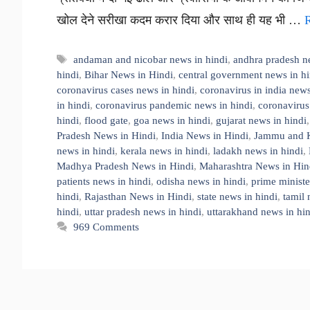
खोल देने सरीखा कदम करार दिया और साथ ही यह भी …
Tags
andaman and nicobar news in hindi
,
andhra pradesh n
hindi
,
Bihar News in Hindi
,
central government news in hi
coronavirus cases news in hindi
,
coronavirus in india news
in hindi
,
coronavirus pandemic news in hindi
,
coronavirus
hindi
,
flood gate
,
goa news in hindi
,
gujarat news in hindi
Pradesh News in Hindi
,
India News in Hindi
,
Jammu and K
news in hindi
,
kerala news in hindi
,
ladakh news in hindi
,
Madhya Pradesh News in Hindi
,
Maharashtra News in Hin
patients news in hindi
,
odisha news in hindi
,
prime minist
hindi
,
Rajasthan News in Hindi
,
state news in hindi
,
tamil 
hindi
,
uttar pradesh news in hindi
,
uttarakhand news in hi
969 Comments