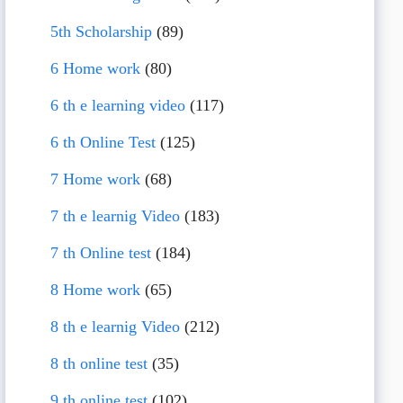
5th Scholarship
(89)
6 Home work
(80)
6 th e learning video
(117)
6 th Online Test
(125)
7 Home work
(68)
7 th e learnig Video
(183)
7 th Online test
(184)
8 Home work
(65)
8 th e learnig Video
(212)
8 th online test
(35)
9 th online test
(102)