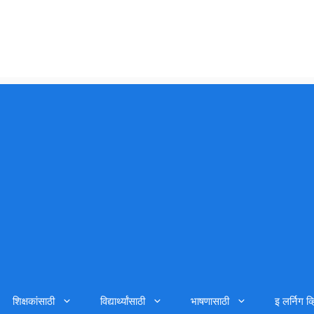
शिक्षकांसाठी
विद्यार्थ्यांसाठी
भाषणासाठी
इ लर्निग व