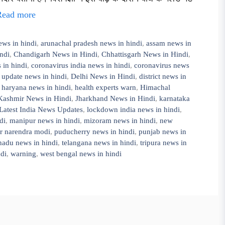
Read more
ews in hindi
,
arunachal pradesh news in hindi
,
assam news in
ndi
,
Chandigarh News in Hindi
,
Chhattisgarh News in Hindi
,
 in hindi
,
coronavirus india news in hindi
,
coronavirus news
 update news in hindi
,
Delhi News in Hindi
,
district news in
,
haryana news in hindi
,
health experts warn
,
Himachal
ashmir News in Hindi
,
Jharkhand News in Hindi
,
karnataka
Latest India News Updates
,
lockdown india news in hindi
,
di
,
manipur news in hindi
,
mizoram news in hindi
,
new
er narendra modi
,
puducherry news in hindi
,
punjab news in
nadu news in hindi
,
telangana news in hindi
,
tripura news in
ndi
,
warning
,
west bengal news in hindi