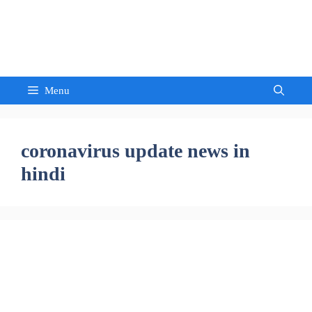
Skip
to
Sandeep Waghmore
content
Menu
coronavirus update news in
hindi