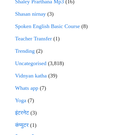
Shaley Prarthana Mp3
(16)
Shasan nirnay
(3)
Spoken English Basic Course
(8)
Teacher Transfer
(1)
Trending
(2)
Uncategorised
(3,818)
Vidnyan katha
(39)
Whats app
(7)
Yoga
(7)
इंटरनेट
(3)
कंप्युटर
(1)