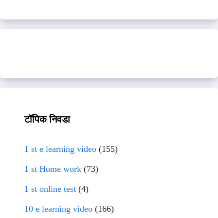
टॉपिक निवडा
1 st e learning video
(155)
1 st Home work
(73)
1 st online test
(4)
10 e learning video
(166)