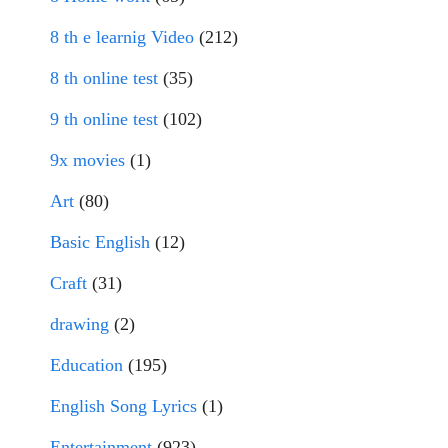
8 th e learnig Video
(212)
8 th online test
(35)
9 th online test
(102)
9x movies
(1)
Art
(80)
Basic English
(12)
Craft
(31)
drawing
(2)
Education
(195)
English Song Lyrics
(1)
Entertainment
(923)