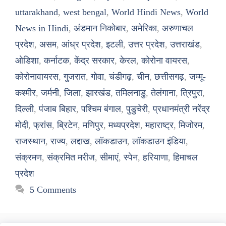
uttarakhand
,
west bengal
,
World Hindi News
,
World
News in Hindi
,
अंडमान निकोबार
,
अमेरिका
,
अरुणाचल
प्रदेश
,
असम
,
आंध्र प्रदेश
,
इटली
,
उत्तर प्रदेश
,
उत्तराखंड
,
ओडिशा
,
कर्नाटक
,
केंद्र सरकार
,
केरल
,
कोरोना वायरस
,
कोरोनावायरस
,
गुजरात
,
गोवा
,
चंडीगढ़
,
चीन
,
छत्तीसगढ़
,
जम्मू-
कश्मीर
,
जर्मनी
,
जिला
,
झारखंड
,
तमिलनाडु
,
तेलंगाना
,
त्रिपुरा
,
दिल्ली
,
पंजाब बिहार
,
पश्चिम बंगाल
,
पुडुचेरी
,
प्रधानमंत्री नरेंद्र
मोदी
,
फ्रांस
,
ब्रिटेन
,
मणिपुर
,
मध्यप्रदेश
,
महाराष्ट्र
,
मिजोरम
,
राजस्थान
,
राज्य
,
लद्दाख
,
लॉकडाउन
,
लॉकडाउन इंडिया
,
संक्रमण
,
संक्रमित मरीज
,
सीमाएं
,
स्पेन
,
हरियाणा
,
हिमाचल
प्रदेश
5 Comments