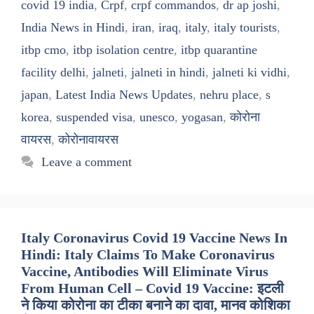
covid 19 india
,
Crpf
,
crpf commandos
,
dr ap joshi
,
India News in Hindi
,
iran
,
iraq
,
italy
,
italy tourists
,
itbp cmo
,
itbp isolation centre
,
itbp quarantine
facility delhi
,
jalneti
,
jalneti in hindi
,
jalneti ki vidhi
,
japan
,
Latest India News Updates
,
nehru place
,
s
korea
,
suspended visa
,
unesco
,
yogasan
,
कोरोना
वायरस
,
कोरोनावायरस
Leave a comment
Italy Coronavirus Covid 19 Vaccine News In
Hindi: Italy Claims To Make Coronavirus
Vaccine, Antibodies Will Eliminate Virus
From Human Cell – Covid 19 Vaccine: इटली
ने किया कोरोना का टीका बनाने का दावा, मानव कोशिका