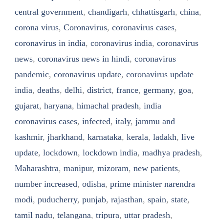
central government
,
chandigarh
,
chhattisgarh
,
china
,
corona virus
,
Coronavirus
,
coronavirus cases
,
coronavirus in india
,
coronavirus india
,
coronavirus
news
,
coronavirus news in hindi
,
coronavirus
pandemic
,
coronavirus update
,
coronavirus update
india
,
deaths
,
delhi
,
district
,
france
,
germany
,
goa
,
gujarat
,
haryana
,
himachal pradesh
,
india
coronavirus cases
,
infected
,
italy
,
jammu and
kashmir
,
jharkhand
,
karnataka
,
kerala
,
ladakh
,
live
update
,
lockdown
,
lockdown india
,
madhya pradesh
,
Maharashtra
,
manipur
,
mizoram
,
new patients
,
number increased
,
odisha
,
prime minister narendra
modi
,
puducherry
,
punjab
,
rajasthan
,
spain
,
state
,
tamil nadu
,
telangana
,
tripura
,
uttar pradesh
,