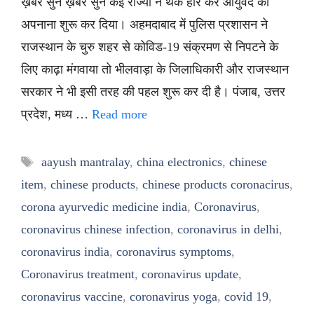
ख़बर सुनें ख़बर सुनें कई राज्यों ने थक हार कर आयुर्वेद को
अपनाना शुरू कर दिया। अहमदाबाद में पुलिस प्रशासन ने
राजस्थान के चुरु शहर से कोविड-19 संक्रमण से निपटने के
लिए काढ़ा मंगवाया तो भीलवाड़ा के जिलाधिकारी और राजस्थान
सरकार ने भी इसी तरह की पहल शुरू कर दी है। पंजाब, उत्तर
प्रदेश, मध्य …
Read more
Tags
aayush mantralay
,
china electronics
,
chinese
item
,
chinese products
,
chinese products coronacirus
,
corona ayurvedic medicine india
,
Coronavirus
,
coronavirus chinese infection
,
coronavirus in delhi
,
coronavirus india
,
coronavirus symptoms
,
Coronavirus treatment
,
coronavirus update
,
coronavirus vaccine
,
coronavirus yoga
,
covid 19
,