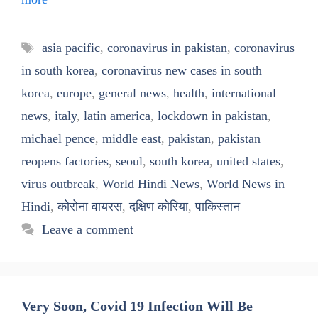
Tags
asia pacific
,
coronavirus in pakistan
,
coronavirus
in south korea
,
coronavirus new cases in south
korea
,
europe
,
general news
,
health
,
international
news
,
italy
,
latin america
,
lockdown in pakistan
,
michael pence
,
middle east
,
pakistan
,
pakistan
reopens factories
,
seoul
,
south korea
,
united states
,
virus outbreak
,
World Hindi News
,
World News in
Hindi
,
कोरोना वायरस
,
दक्षिण कोरिया
,
पाकिस्तान
Leave a comment
Very Soon, Covid 19 Infection Will Be