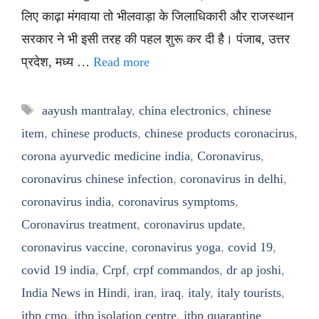
लिए काढ़ा मंगवाया तो भीलवाड़ा के जिलाधिकारी और राजस्थान
सरकार ने भी इसी तरह की पहल शुरू कर दी है। पंजाब, उत्तर
प्रदेश, मध्य …
Read more
Tags
aayush mantralay
,
china electronics
,
chinese
item
,
chinese products
,
chinese products coronacirus
,
corona ayurvedic medicine india
,
Coronavirus
,
coronavirus chinese infection
,
coronavirus in delhi
,
coronavirus india
,
coronavirus symptoms
,
Coronavirus treatment
,
coronavirus update
,
coronavirus vaccine
,
coronavirus yoga
,
covid 19
,
covid 19 india
,
Crpf
,
crpf commandos
,
dr ap joshi
,
India News in Hindi
,
iran
,
iraq
,
italy
,
italy tourists
,
itbp cmo
,
itbp isolation centre
,
itbp quarantine