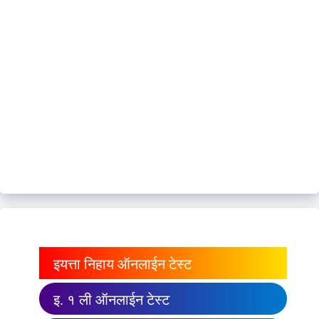
इयत्ता निहाय ऑनलाईन टेस्ट
इ. १ ली ऑनलाईन टेस्ट