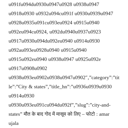
u091fu094du0930u0947u0928 u0938u0947
u0918u0930 u0932u094cu091f u0930u0939u0947
u0928u0935u091cu093eu0924 u0915u0940
u092eu094cu0924, u092du0940u0937u0923
u0917u0930u094du092eu0940 u0914u0930
u092au093eu0928u0940 u0915u0940
u0915u092eu0940 u0938u0947 u0925u092e
u0917u0908u0902
u0938u093eu0902u0938u0947u0902″,”category”:”tit
le”:”City & states”,”title_hn”:”u0936u0939u0930
u0914u0930
u0930u093eu091cu094du092f”,”slug”:”city-and-
states” मौत के बाद गोद में मासूम को लिए – फोटो : amar
ujala