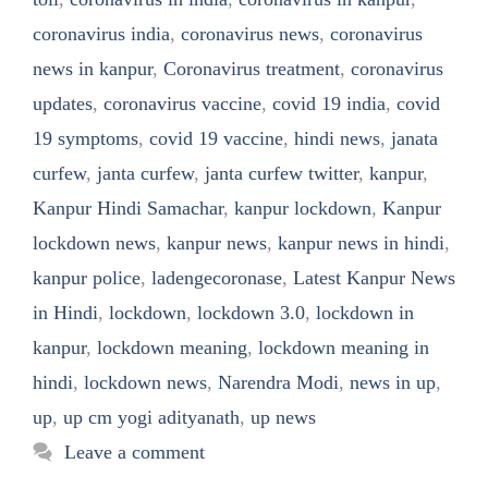
coronavirus india
,
coronavirus news
,
coronavirus
news in kanpur
,
Coronavirus treatment
,
coronavirus
updates
,
coronavirus vaccine
,
covid 19 india
,
covid
19 symptoms
,
covid 19 vaccine
,
hindi news
,
janata
curfew
,
janta curfew
,
janta curfew twitter
,
kanpur
,
Kanpur Hindi Samachar
,
kanpur lockdown
,
Kanpur
lockdown news
,
kanpur news
,
kanpur news in hindi
,
kanpur police
,
ladengecoronase
,
Latest Kanpur News
in Hindi
,
lockdown
,
lockdown 3.0
,
lockdown in
kanpur
,
lockdown meaning
,
lockdown meaning in
hindi
,
lockdown news
,
Narendra Modi
,
news in up
,
up
,
up cm yogi adityanath
,
up news
Leave a comment