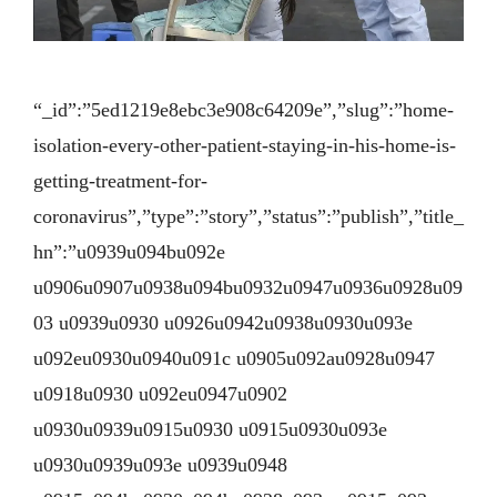
“_id”:”5ed1219e8ebc3e908c64209e”,”slug”:”home-
isolation-every-other-patient-staying-in-his-home-is-
getting-treatment-for-
coronavirus”,”type”:”story”,”status”:”publish”,”title_
hn”:”u0939u094bu092e
u0906u0907u0938u094bu0932u0947u0936u0928u09
03 u0939u0930 u0926u0942u0938u0930u093e
u092eu0930u0940u091c u0905u092au0928u0947
u0918u0930 u092eu0947u0902
u0930u0939u0915u0930 u0915u0930u093e
u0930u0939u093e u0939u0948