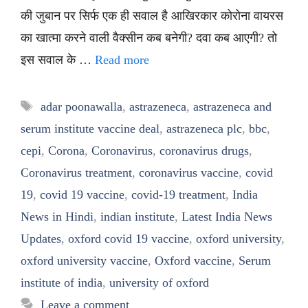
की जुबान पर सिर्फ एक ही सवाल है आखिरकार कोरोना वायरस
का खात्मा करने वाली वैक्सीन कब बनेगी? दवा कब आएगी? तो
इस सवाल के …
Read more
Tags
adar poonawalla
,
astrazeneca
,
astrazeneca and
serum institute vaccine deal
,
astrazeneca plc
,
bbc
,
cepi
,
Corona
,
Coronavirus
,
coronavirus drugs
,
Coronavirus treatment
,
coronavirus vaccine
,
covid
19
,
covid 19 vaccine
,
covid-19 treatment
,
India
News in Hindi
,
indian institute
,
Latest India News
Updates
,
oxford covid 19 vaccine
,
oxford university
,
oxford university vaccine
,
Oxford vaccine
,
Serum
institute of india
,
university of oxford
Leave a comment