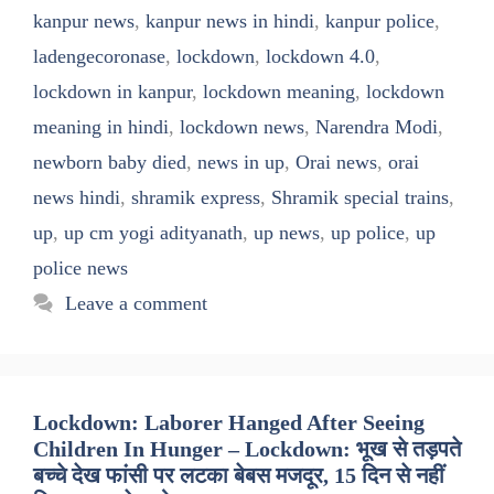
kanpur news
,
kanpur news in hindi
,
kanpur police
,
ladengecoronase
,
lockdown
,
lockdown 4.0
,
lockdown in kanpur
,
lockdown meaning
,
lockdown
meaning in hindi
,
lockdown news
,
Narendra Modi
,
newborn baby died
,
news in up
,
Orai news
,
orai
news hindi
,
shramik express
,
Shramik special trains
,
up
,
up cm yogi adityanath
,
up news
,
up police
,
up
police news
Leave a comment
Lockdown: Laborer Hanged After Seeing
Children In Hunger – Lockdown: भूख से तड़पते
बच्चे देख फांसी पर लटका बेबस मजदूर, 15 दिन से नहीं