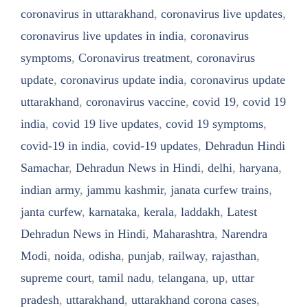
coronavirus in uttarakhand
,
coronavirus live updates
,
coronavirus live updates in india
,
coronavirus
symptoms
,
Coronavirus treatment
,
coronavirus
update
,
coronavirus update india
,
coronavirus update
uttarakhand
,
coronavirus vaccine
,
covid 19
,
covid 19
india
,
covid 19 live updates
,
covid 19 symptoms
,
covid-19 in india
,
covid-19 updates
,
Dehradun Hindi
Samachar
,
Dehradun News in Hindi
,
delhi
,
haryana
,
indian army
,
jammu kashmir
,
janata curfew trains
,
janta curfew
,
karnataka
,
kerala
,
laddakh
,
Latest
Dehradun News in Hindi
,
Maharashtra
,
Narendra
Modi
,
noida
,
odisha
,
punjab
,
railway
,
rajasthan
,
supreme court
,
tamil nadu
,
telangana
,
up
,
uttar
pradesh
,
uttarakhand
,
uttarakhand corona cases
,