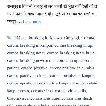
राजापुरवा निवासी मजदूर से जब बच्चों की भूख नहीं देखी गई तो
उसने फांसी लगाकर जान दे दी। भूखे परिवार का पेट भरने का
मजदूर …
Read more
Tags
144 act
,
breaking lockdown
,
Cm yogi
,
Corona
,
corona breaking in kanpur
,
corona breaking in up
,
corona breaking news
,
corona breaking news in up
,
corona breaking news india
,
corona in up
,
corona
patient
,
corona positive
,
corona positive in auraiya
,
corona positive in india
,
corona positive in kanpur
,
corona update
,
corona update kanpur
,
corona update
kanpur news
,
corona virus
,
corona virus india
,
Coronavirus
,
coronavirus cure
,
coronavirus death
toll
,
coronavirus in india
,
coronavirus in kanpur
,