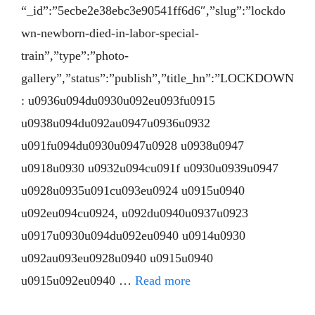
“_id”:”5ecbe2e38ebc3e90541ff6d6″,”slug”:”lockdo
wn-newborn-died-in-labor-special-
train”,”type”:”photo-
gallery”,”status”:”publish”,”title_hn”:”LOCKDOWN
: u0936u094du0930u092eu093fu0915
u0938u094du092au0947u0936u0932
u091fu094du0930u0947u0928 u0938u0947
u0918u0930 u0932u094cu091f u0930u0939u0947
u0928u0935u091cu093eu0924 u0915u0940
u092eu094cu0924, u092du0940u0937u0923
u0917u0930u094du092eu0940 u0914u0930
u092au093eu0928u0940 u0915u0940
u0915u092eu0940 …
Read more