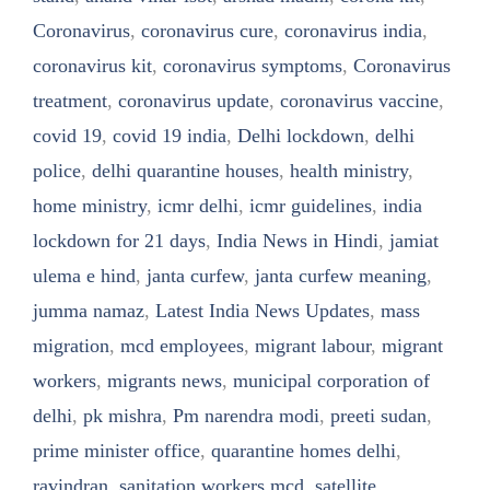
Coronavirus
,
coronavirus cure
,
coronavirus india
,
coronavirus kit
,
coronavirus symptoms
,
Coronavirus
treatment
,
coronavirus update
,
coronavirus vaccine
,
covid 19
,
covid 19 india
,
Delhi lockdown
,
delhi
police
,
delhi quarantine houses
,
health ministry
,
home ministry
,
icmr delhi
,
icmr guidelines
,
india
lockdown for 21 days
,
India News in Hindi
,
jamiat
ulema e hind
,
janta curfew
,
janta curfew meaning
,
jumma namaz
,
Latest India News Updates
,
mass
migration
,
mcd employees
,
migrant labour
,
migrant
workers
,
migrants news
,
municipal corporation of
delhi
,
pk mishra
,
Pm narendra modi
,
preeti sudan
,
prime minister office
,
quarantine homes delhi
,
ravindran
,
sanitation workers mcd
,
satellite