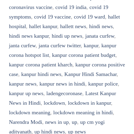
coronavirus vaccine
,
covid 19 india
,
covid 19
symptoms
,
covid 19 vaccine
,
covid 19 ward
,
hallet
hospital
,
hallet kanpur
,
hallett news
,
hindi news
,
hindi news kanpur
,
hindi up news
,
janata curfew
,
janta curfew
,
janta curfew twitter
,
kanpur
,
kanpur
corona hotspot list
,
kanpur corona patient budget
,
kanpur corona patient kharch
,
kanpur corona positive
case
,
kanpur hindi news
,
Kanpur Hindi Samachar
,
kanpur news
,
kanpur news in hindi
,
kanpur police
,
kanpur up news
,
ladengecoronase
,
Latest Kanpur
News in Hindi
,
lockdown
,
lockdown in kanpur
,
lockdown meaning
,
lockdown meaning in hindi
,
Narendra Modi
,
news in up
,
up
,
up cm yogi
adityanath
,
up hindi news
,
up news