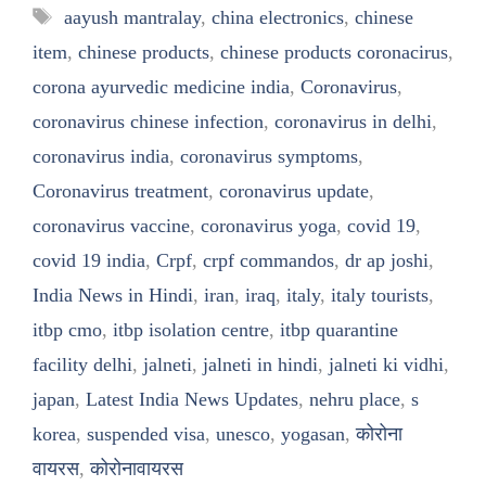
Tags
aayush mantralay
,
china electronics
,
chinese
item
,
chinese products
,
chinese products coronacirus
,
corona ayurvedic medicine india
,
Coronavirus
,
coronavirus chinese infection
,
coronavirus in delhi
,
coronavirus india
,
coronavirus symptoms
,
Coronavirus treatment
,
coronavirus update
,
coronavirus vaccine
,
coronavirus yoga
,
covid 19
,
covid 19 india
,
Crpf
,
crpf commandos
,
dr ap joshi
,
India News in Hindi
,
iran
,
iraq
,
italy
,
italy tourists
,
itbp cmo
,
itbp isolation centre
,
itbp quarantine
facility delhi
,
jalneti
,
jalneti in hindi
,
jalneti ki vidhi
,
japan
,
Latest India News Updates
,
nehru place
,
s
korea
,
suspended visa
,
unesco
,
yogasan
,
कोरोना
वायरस
,
कोरोनावायरस