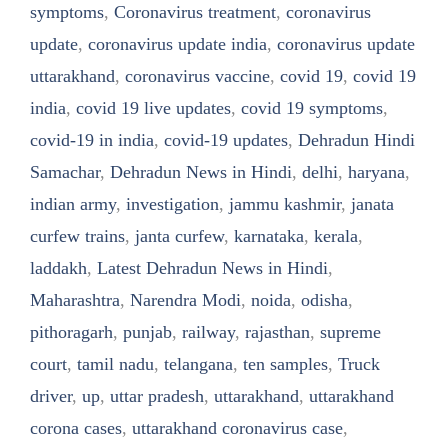
symptoms
,
Coronavirus treatment
,
coronavirus
update
,
coronavirus update india
,
coronavirus update
uttarakhand
,
coronavirus vaccine
,
covid 19
,
covid 19
india
,
covid 19 live updates
,
covid 19 symptoms
,
covid-19 in india
,
covid-19 updates
,
Dehradun Hindi
Samachar
,
Dehradun News in Hindi
,
delhi
,
haryana
,
indian army
,
investigation
,
jammu kashmir
,
janata
curfew trains
,
janta curfew
,
karnataka
,
kerala
,
laddakh
,
Latest Dehradun News in Hindi
,
Maharashtra
,
Narendra Modi
,
noida
,
odisha
,
pithoragarh
,
punjab
,
railway
,
rajasthan
,
supreme
court
,
tamil nadu
,
telangana
,
ten samples
,
Truck
driver
,
up
,
uttar pradesh
,
uttarakhand
,
uttarakhand
corona cases
,
uttarakhand coronavirus case
,