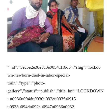
“_id”:”5ecbe2e38ebc3e90541ff6d6″,”slug”:”lockdo
wn-newborn-died-in-labor-special-
train”,”type”:”photo-
gallery”,”status”:”publish”,”title_hn”:”LOCKDOWN
: u0936u094du0930u092eu093fu0915
u0938u094du092au0947u0936u0932