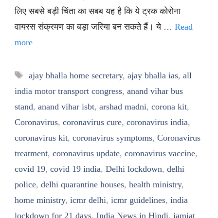
लिए सबसे बड़ी चिंता का सबब यह है कि ये ट्रक कोरोना
वायरस संक्रमण का बड़ा जरिया बन सकते हैं। ये …
Read
more
Tags
ajay bhalla home secretary
,
ajay bhalla ias
,
all
india motor transport congress
,
anand vihar bus
stand
,
anand vihar isbt
,
arshad madni
,
corona kit
,
Coronavirus
,
coronavirus cure
,
coronavirus india
,
coronavirus kit
,
coronavirus symptoms
,
Coronavirus
treatment
,
coronavirus update
,
coronavirus vaccine
,
covid 19
,
covid 19 india
,
Delhi lockdown
,
delhi
police
,
delhi quarantine houses
,
health ministry
,
home ministry
,
icmr delhi
,
icmr guidelines
,
india
lockdown for 21 days
,
India News in Hindi
,
jamiat