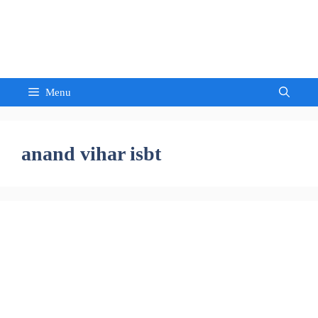
Skip
to
Sandeep Waghmore
content
Menu
anand vihar isbt