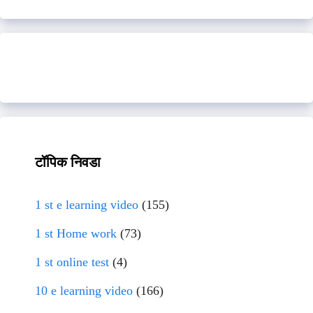
टॉपिक निवडा
1 st e learning video
(155)
1 st Home work
(73)
1 st online test
(4)
10 e learning video
(166)