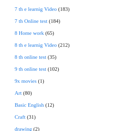
7 th e learnig Video
(183)
7 th Online test
(184)
8 Home work
(65)
8 th e learnig Video
(212)
8 th online test
(35)
9 th online test
(102)
9x movies
(1)
Art
(80)
Basic English
(12)
Craft
(31)
drawing
(2)