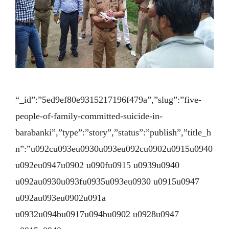
“_id”:”5ed9ef80e9315217196f479a”,”slug”:”five-
people-of-family-committed-suicide-in-
barabanki”,”type”:”story”,”status”:”publish”,”title_h
n”:”u092cu093eu0930u093eu092cu0902u0915u0940
u092eu0947u0902 u090fu0915 u0939u0940
u092au0930u093fu0935u093eu0930 u0915u0947
u092au093eu0902u091a
u0932u094bu0917u094bu0902 u0928u0947