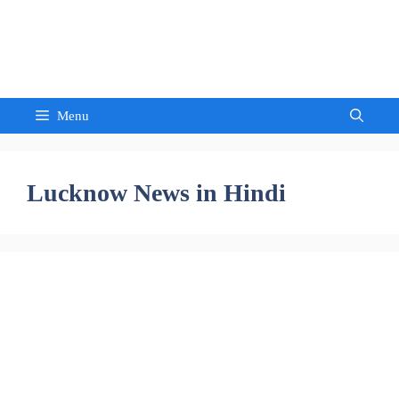
Skip
to
Sandeep Waghmore
content
Menu
Lucknow News in Hindi