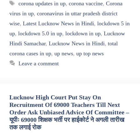
Tags
corona updates in up
,
corona vaccine
,
Corona
virus in up
,
coronavirus in uttar pradesh district
wise
,
Latest Lucknow News in Hindi
,
lockdown 5 in
up
,
lockdown 5.0 in up
,
lockdown in up
,
Lucknow
Hindi Samachar
,
Lucknow News in Hindi
,
total
corona cases in up
,
up news
,
up top news
Leave a comment
Lucknow High Court Put Stay On
Recruitment Of 69000 Teachers Till Next
Order Ask Unbiased Advice Of Committee –
यूपीः 69000 शिक्षक भर्ती पर हाईकोर्ट ने अगली तारीख
तक लगाई रोक