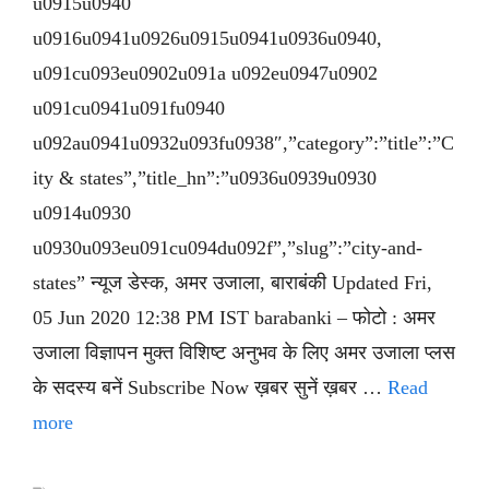
u0915u0940
u0916u0941u0926u0915u0941u0936u0940,
u091cu093eu0902u091a u092eu0947u0902
u091cu0941u091fu0940
u092au0941u0932u093fu0938″,”category”:”title”:”C
ity & states”,”title_hn”:”u0936u0939u0930
u0914u0930
u0930u093eu091cu094du092f”,”slug”:”city-and-
states” न्यूज डेस्क, अमर उजाला, बाराबंकी Updated Fri,
05 Jun 2020 12:38 PM IST barabanki – फोटो : अमर
उजाला विज्ञापन मुक्त विशिष्ट अनुभव के लिए अमर उजाला प्लस
के सदस्य बनें Subscribe Now ख़बर सुनें ख़बर …
Read
more