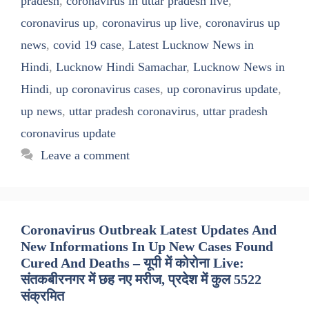
pradesh
,
coronavirus in uttar pradesh live
,
coronavirus up
,
coronavirus up live
,
coronavirus up
news
,
covid 19 case
,
Latest Lucknow News in
Hindi
,
Lucknow Hindi Samachar
,
Lucknow News in
Hindi
,
up coronavirus cases
,
up coronavirus update
,
up news
,
uttar pradesh coronavirus
,
uttar pradesh
coronavirus update
Leave a comment
Coronavirus Outbreak Latest Updates And
New Informations In Up New Cases Found
Cured And Deaths – यूपी में कोरोना Live:
संतकबीरनगर में छह नए मरीज, प्रदेश में कुल 5522
संक्रमित