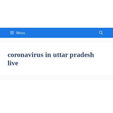
Skip
to
Sandeep Waghmore
content
Menu
coronavirus in uttar pradesh
live