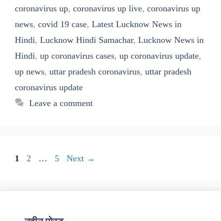
coronavirus up
,
coronavirus up live
,
coronavirus up
news
,
covid 19 case
,
Latest Lucknow News in
Hindi
,
Lucknow Hindi Samachar
,
Lucknow News in
Hindi
,
up coronavirus cases
,
up coronavirus update
,
up news
,
uttar pradesh coronavirus
,
uttar pradesh
coronavirus update
Leave a comment
Page
Page
Page
1
2
…
5
Next
→