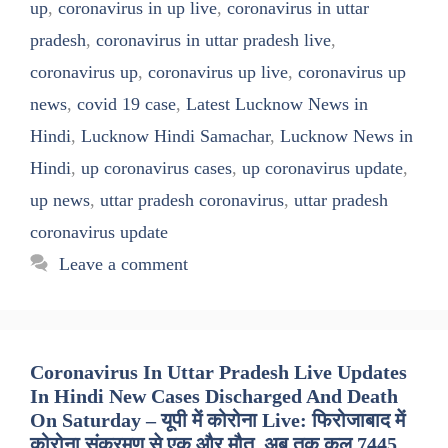
up
,
coronavirus in up live
,
coronavirus in uttar
pradesh
,
coronavirus in uttar pradesh live
,
coronavirus up
,
coronavirus up live
,
coronavirus up
news
,
covid 19 case
,
Latest Lucknow News in
Hindi
,
Lucknow Hindi Samachar
,
Lucknow News in
Hindi
,
up coronavirus cases
,
up coronavirus update
,
up news
,
uttar pradesh coronavirus
,
uttar pradesh
coronavirus update
Leave a comment
Coronavirus In Uttar Pradesh Live Updates
In Hindi New Cases Discharged And Death
On Saturday – यूपी में कोरोना Live: फिरोजाबाद में
कोरोना संक्रमण से एक और मौत, अब तक कुल 7445