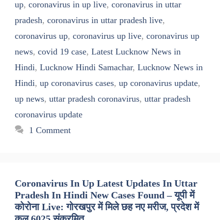
up
,
coronavirus in up live
,
coronavirus in uttar
pradesh
,
coronavirus in uttar pradesh live
,
coronavirus up
,
coronavirus up live
,
coronavirus up
news
,
covid 19 case
,
Latest Lucknow News in
Hindi
,
Lucknow Hindi Samachar
,
Lucknow News in
Hindi
,
up coronavirus cases
,
up coronavirus update
,
up news
,
uttar pradesh coronavirus
,
uttar pradesh
coronavirus update
1 Comment
Coronavirus In Up Latest Updates In Uttar
Pradesh In Hindi New Cases Found – यूपी में
कोरोना Live: गोरखपुर में मिले छह नए मरीज, प्रदेश में
कुल 6025 संक्रमित