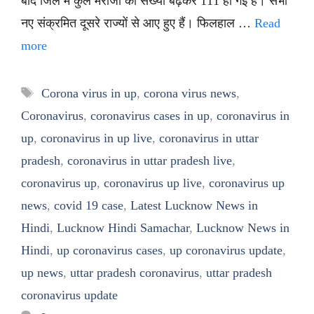
बाद जिले में कुल मरीजों की संख्या बढ़कर 111 हो गई है। सभी
नए संक्रमित दूसरे राज्यों से आए हुए हैं। फिलहाल …
Read
more
Tags
Corona virus in up
,
corona virus news
,
Coronavirus
,
coronavirus cases in up
,
coronavirus in
up
,
coronavirus in up live
,
coronavirus in uttar
pradesh
,
coronavirus in uttar pradesh live
,
coronavirus up
,
coronavirus up live
,
coronavirus up
news
,
covid 19 case
,
Latest Lucknow News in
Hindi
,
Lucknow Hindi Samachar
,
Lucknow News in
Hindi
,
up coronavirus cases
,
up coronavirus update
,
up news
,
uttar pradesh coronavirus
,
uttar pradesh
coronavirus update