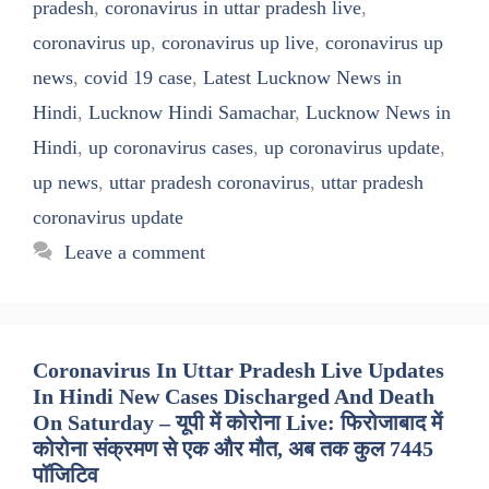
pradesh
,
coronavirus in uttar pradesh live
,
coronavirus up
,
coronavirus up live
,
coronavirus up
news
,
covid 19 case
,
Latest Lucknow News in
Hindi
,
Lucknow Hindi Samachar
,
Lucknow News in
Hindi
,
up coronavirus cases
,
up coronavirus update
,
up news
,
uttar pradesh coronavirus
,
uttar pradesh
coronavirus update
Leave a comment
Coronavirus In Uttar Pradesh Live Updates
In Hindi New Cases Discharged And Death
On Saturday – यूपी में कोरोना Live: फिरोजाबाद में
कोरोना संक्रमण से एक और मौत, अब तक कुल 7445
पॉजिटिव