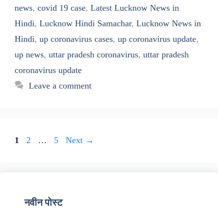
news
,
covid 19 case
,
Latest Lucknow News in
Hindi
,
Lucknow Hindi Samachar
,
Lucknow News in
Hindi
,
up coronavirus cases
,
up coronavirus update
,
up news
,
uttar pradesh coronavirus
,
uttar pradesh
coronavirus update
Leave a comment
Page
Page
Page
1
2
…
5
Next
→
नवीन पोस्ट