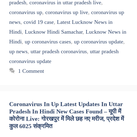
pradesh
,
coronavirus in uttar pradesh live
,
coronavirus up
,
coronavirus up live
,
coronavirus up
news
,
covid 19 case
,
Latest Lucknow News in
Hindi
,
Lucknow Hindi Samachar
,
Lucknow News in
Hindi
,
up coronavirus cases
,
up coronavirus update
,
up news
,
uttar pradesh coronavirus
,
uttar pradesh
coronavirus update
1 Comment
Coronavirus In Up Latest Updates In Uttar
Pradesh In Hindi New Cases Found – यूपी में
कोरोना Live: गोरखपुर में मिले छह नए मरीज, प्रदेश में
कुल 6025 संक्रमित