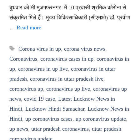
बुधवार को भी मुजफ्फरनगर में 10 प्रवासी श्रमिक कोरोना से
संक्रमित मिले हैं। मुख्य चिकित्साधिकारी (सीएमओ) डॉ. प्रवीण
…
Read more
Tags
Corona virus in up
,
corona virus news
,
Coronavirus
,
coronavirus cases in up
,
coronavirus in
up
,
coronavirus in up live
,
coronavirus in uttar
pradesh
,
coronavirus in uttar pradesh live
,
coronavirus up
,
coronavirus up live
,
coronavirus up
news
,
covid 19 case
,
Latest Lucknow News in
Hindi
,
Lucknow Hindi Samachar
,
Lucknow News in
Hindi
,
up coronavirus cases
,
up coronavirus update
,
up news
,
uttar pradesh coronavirus
,
uttar pradesh
coronavirus update