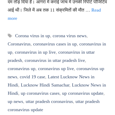
दम तोड़ दिया है। आगरा में कराई जांच में उनकी रिपोर्ट पॉजिटिव
आई थी। जिले में अब तक 11 संक्रमितों की मौत …
Read
more
Tags
Corona virus in up
,
corona virus news
,
Coronavirus
,
coronavirus cases in up
,
coronavirus in
up
,
coronavirus in up live
,
coronavirus in uttar
pradesh
,
coronavirus in uttar pradesh live
,
coronavirus up
,
coronavirus up live
,
coronavirus up
news
,
covid 19 case
,
Latest Lucknow News in
Hindi
,
Lucknow Hindi Samachar
,
Lucknow News in
Hindi
,
up coronavirus cases
,
up coronavirus update
,
up news
,
uttar pradesh coronavirus
,
uttar pradesh
coronavirus update