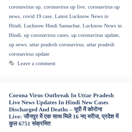
coronavirus up
,
coronavirus up live
,
coronavirus up
news
,
covid 19 case
,
Latest Lucknow News in
Hindi
,
Lucknow Hindi Samachar
,
Lucknow News in
Hindi
,
up coronavirus cases
,
up coronavirus update
,
up news
,
uttar pradesh coronavirus
,
uttar pradesh
coronavirus update
Leave a comment
Corona Virus Outbreak In Uttar Pradesh
Live News Updates In Hindi New Cases
Discharged And Deaths – यूपी में कोरोना
Live: जौनपुर में एक साथ मिले 16 नए मरीज, प्रदेश में
कुल 6751 संक्रमित