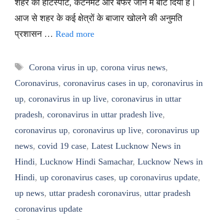
शहर को हॉटस्पॉट, कंटेनमेंट और बफर जोन में बांट दिया है।
आज से शहर के कई क्षेत्रों के बाजार खोलने की अनुमति
प्रशासन …
Read more
Tags
Corona virus in up
,
corona virus news
,
Coronavirus
,
coronavirus cases in up
,
coronavirus in
up
,
coronavirus in up live
,
coronavirus in uttar
pradesh
,
coronavirus in uttar pradesh live
,
coronavirus up
,
coronavirus up live
,
coronavirus up
news
,
covid 19 case
,
Latest Lucknow News in
Hindi
,
Lucknow Hindi Samachar
,
Lucknow News in
Hindi
,
up coronavirus cases
,
up coronavirus update
,
up news
,
uttar pradesh coronavirus
,
uttar pradesh
coronavirus update