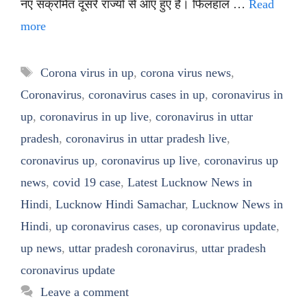
नए संक्रमित दूसरे राज्यों से आए हुए हैं। फिलहाल …
Read
more
Tags
Corona virus in up
,
corona virus news
,
Coronavirus
,
coronavirus cases in up
,
coronavirus in
up
,
coronavirus in up live
,
coronavirus in uttar
pradesh
,
coronavirus in uttar pradesh live
,
coronavirus up
,
coronavirus up live
,
coronavirus up
news
,
covid 19 case
,
Latest Lucknow News in
Hindi
,
Lucknow Hindi Samachar
,
Lucknow News in
Hindi
,
up coronavirus cases
,
up coronavirus update
,
up news
,
uttar pradesh coronavirus
,
uttar pradesh
coronavirus update
Leave a comment