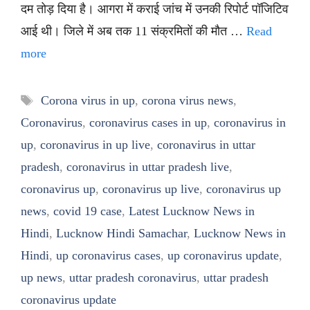
दम तोड़ दिया है। आगरा में कराई जांच में उनकी रिपोर्ट पॉजिटिव
आई थी। जिले में अब तक 11 संक्रमितों की मौत …
Read
more
Tags
Corona virus in up
,
corona virus news
,
Coronavirus
,
coronavirus cases in up
,
coronavirus in
up
,
coronavirus in up live
,
coronavirus in uttar
pradesh
,
coronavirus in uttar pradesh live
,
coronavirus up
,
coronavirus up live
,
coronavirus up
news
,
covid 19 case
,
Latest Lucknow News in
Hindi
,
Lucknow Hindi Samachar
,
Lucknow News in
Hindi
,
up coronavirus cases
,
up coronavirus update
,
up news
,
uttar pradesh coronavirus
,
uttar pradesh
coronavirus update