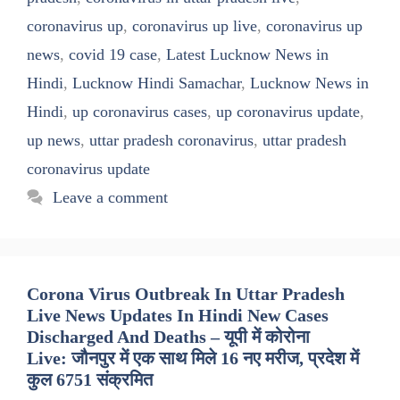
coronavirus up
,
coronavirus up live
,
coronavirus up
news
,
covid 19 case
,
Latest Lucknow News in
Hindi
,
Lucknow Hindi Samachar
,
Lucknow News in
Hindi
,
up coronavirus cases
,
up coronavirus update
,
up news
,
uttar pradesh coronavirus
,
uttar pradesh
coronavirus update
Leave a comment
Corona Virus Outbreak In Uttar Pradesh
Live News Updates In Hindi New Cases
Discharged And Deaths – यूपी में कोरोना
Live: जौनपुर में एक साथ मिले 16 नए मरीज, प्रदेश में
कुल 6751 संक्रमित