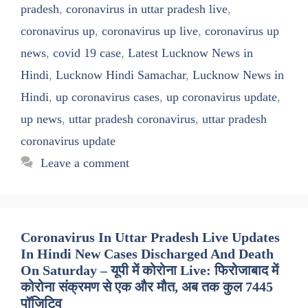
pradesh
,
coronavirus in uttar pradesh live
,
coronavirus up
,
coronavirus up live
,
coronavirus up
news
,
covid 19 case
,
Latest Lucknow News in
Hindi
,
Lucknow Hindi Samachar
,
Lucknow News in
Hindi
,
up coronavirus cases
,
up coronavirus update
,
up news
,
uttar pradesh coronavirus
,
uttar pradesh
coronavirus update
Leave a comment
Coronavirus In Uttar Pradesh Live Updates
In Hindi New Cases Discharged And Death
On Saturday – यूपी में कोरोना Live: फिरोजाबाद में
कोरोना संक्रमण से एक और मौत, अब तक कुल 7445
पॉजिटिव