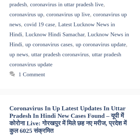
pradesh
,
coronavirus in uttar pradesh live
,
coronavirus up
,
coronavirus up live
,
coronavirus up
news
,
covid 19 case
,
Latest Lucknow News in
Hindi
,
Lucknow Hindi Samachar
,
Lucknow News in
Hindi
,
up coronavirus cases
,
up coronavirus update
,
up news
,
uttar pradesh coronavirus
,
uttar pradesh
coronavirus update
1 Comment
Coronavirus In Up Latest Updates In Uttar
Pradesh In Hindi New Cases Found – यूपी में
कोरोना Live: गोरखपुर में मिले छह नए मरीज, प्रदेश में
कुल 6025 संक्रमित