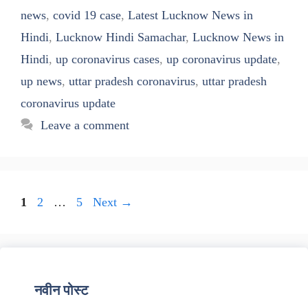
news
,
covid 19 case
,
Latest Lucknow News in
Hindi
,
Lucknow Hindi Samachar
,
Lucknow News in
Hindi
,
up coronavirus cases
,
up coronavirus update
,
up news
,
uttar pradesh coronavirus
,
uttar pradesh
coronavirus update
Leave a comment
Page
Page
Page
1
2
…
5
Next
→
नवीन पोस्ट