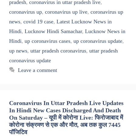
pradesh
,
coronavirus in uttar pradesh live
,
coronavirus up
,
coronavirus up live
,
coronavirus up
news
,
covid 19 case
,
Latest Lucknow News in
Hindi
,
Lucknow Hindi Samachar
,
Lucknow News in
Hindi
,
up coronavirus cases
,
up coronavirus update
,
up news
,
uttar pradesh coronavirus
,
uttar pradesh
coronavirus update
Leave a comment
Coronavirus In Uttar Pradesh Live Updates
In Hindi New Cases Discharged And Death
On Saturday – यूपी में कोरोना Live: फिरोजाबाद में
कोरोना संक्रमण से एक और मौत, अब तक कुल 7445
पॉजिटिव