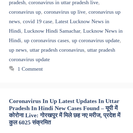
pradesh
,
coronavirus in uttar pradesh live
,
coronavirus up
,
coronavirus up live
,
coronavirus up
news
,
covid 19 case
,
Latest Lucknow News in
Hindi
,
Lucknow Hindi Samachar
,
Lucknow News in
Hindi
,
up coronavirus cases
,
up coronavirus update
,
up news
,
uttar pradesh coronavirus
,
uttar pradesh
coronavirus update
1 Comment
Coronavirus In Up Latest Updates In Uttar
Pradesh In Hindi New Cases Found – यूपी में
कोरोना Live: गोरखपुर में मिले छह नए मरीज, प्रदेश में
कुल 6025 संक्रमित