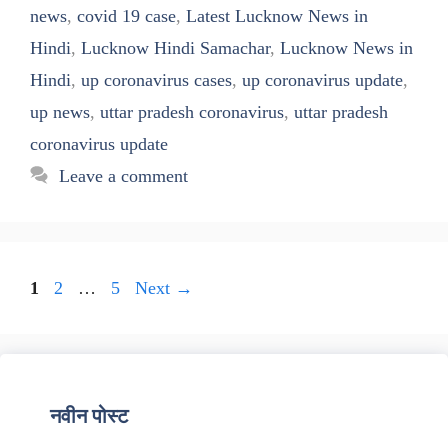
news
,
covid 19 case
,
Latest Lucknow News in
Hindi
,
Lucknow Hindi Samachar
,
Lucknow News in
Hindi
,
up coronavirus cases
,
up coronavirus update
,
up news
,
uttar pradesh coronavirus
,
uttar pradesh
coronavirus update
Leave a comment
Page
Page
Page
1
2
…
5
Next
→
नवीन पोस्ट