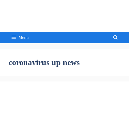
Skip
to
Sandeep Waghmore
content
Menu
coronavirus up news