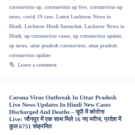
coronavirus up
,
coronavirus up live
,
coronavirus up
news
,
covid 19 case
,
Latest Lucknow News in
Hindi
,
Lucknow Hindi Samachar
,
Lucknow News in
Hindi
,
up coronavirus cases
,
up coronavirus update
,
up news
,
uttar pradesh coronavirus
,
uttar pradesh
coronavirus update
Leave a comment
Corona Virus Outbreak In Uttar Pradesh
Live News Updates In Hindi New Cases
Discharged And Deaths – यूपी में कोरोना
Live: जौनपुर में एक साथ मिले 16 नए मरीज, प्रदेश में
कुल 6751 संक्रमित