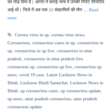
दम तोड़ दिया है। आगरा में कराई जांच में उनकी रिपोर्ट पॉजिटिव
आई थी। जिले में अब तक 11 संक्रमितों की मौत …
Read
more
Tags
Corona virus in up
,
corona virus news
,
Coronavirus
,
coronavirus cases in up
,
coronavirus in
up
,
coronavirus in up live
,
coronavirus in uttar
pradesh
,
coronavirus in uttar pradesh live
,
coronavirus up
,
coronavirus up live
,
coronavirus up
news
,
covid 19 case
,
Latest Lucknow News in
Hindi
,
Lucknow Hindi Samachar
,
Lucknow News in
Hindi
,
up coronavirus cases
,
up coronavirus update
,
up news
,
uttar pradesh coronavirus
,
uttar pradesh
coronavirus update