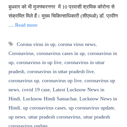
बुधवार को भी मुजफ्फरनगर में 10 प्रवासी श्रमिक कोरोना से
संक्रमित मिले हैं। मुख्य चिकित्साधिकारी (सीएमओ) डॉ. प्रवीण
…
Read more
Tags
Corona virus in up
,
corona virus news
,
Coronavirus
,
coronavirus cases in up
,
coronavirus in
up
,
coronavirus in up live
,
coronavirus in uttar
pradesh
,
coronavirus in uttar pradesh live
,
coronavirus up
,
coronavirus up live
,
coronavirus up
news
,
covid 19 case
,
Latest Lucknow News in
Hindi
,
Lucknow Hindi Samachar
,
Lucknow News in
Hindi
,
up coronavirus cases
,
up coronavirus update
,
up news
,
uttar pradesh coronavirus
,
uttar pradesh
coronavirus update