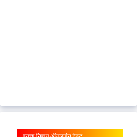
इयत्ता निहाय ऑनलाईन टेस्ट