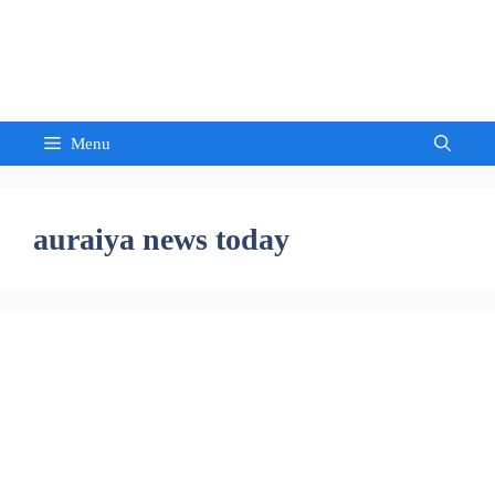
Skip
to
Sandeep Waghmore
content
Menu
auraiya news today