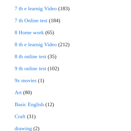
7 th e learnig Video
(183)
7 th Online test
(184)
8 Home work
(65)
8 th e learnig Video
(212)
8 th online test
(35)
9 th online test
(102)
9x movies
(1)
Art
(80)
Basic English
(12)
Craft
(31)
drawing
(2)