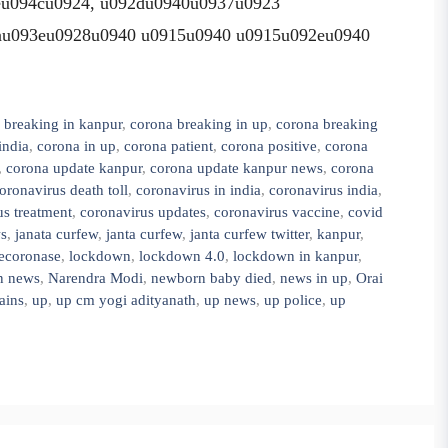
eu094cu0924, u092du0940u0937u0923
au093eu0928u0940 u0915u0940 u0915u092eu0940
 breaking in kanpur
,
corona breaking in up
,
corona breaking
india
,
corona in up
,
corona patient
,
corona positive
,
corona
,
corona update kanpur
,
corona update kanpur news
,
corona
oronavirus death toll
,
coronavirus in india
,
coronavirus india
,
s treatment
,
coronavirus updates
,
coronavirus vaccine
,
covid
ws
,
janata curfew
,
janta curfew
,
janta curfew twitter
,
kanpur
,
ecoronase
,
lockdown
,
lockdown 4.0
,
lockdown in kanpur
,
n news
,
Narendra Modi
,
newborn baby died
,
news in up
,
Orai
ains
,
up
,
up cm yogi adityanath
,
up news
,
up police
,
up