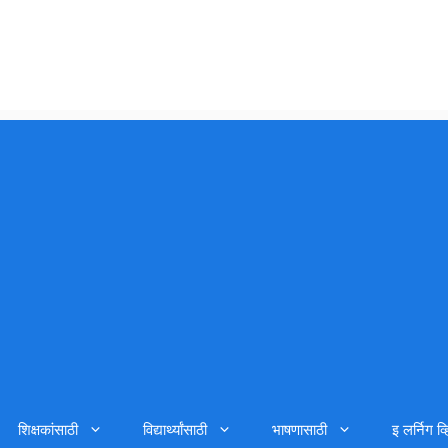
शिक्षकांसाठी
विद्यार्थ्यांसाठी
भाषणासाठी
इ लर्निग व