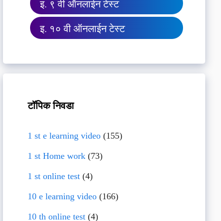
इ. ९ वी ऑनलाईन टेस्ट
इ. १० वी ऑनलाईन टेस्ट
टॉपिक निवडा
1 st e learning video
(155)
1 st Home work
(73)
1 st online test
(4)
10 e learning video
(166)
10 th online test
(4)