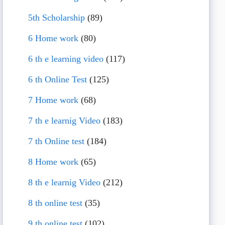
5th Scholarship
(89)
6 Home work
(80)
6 th e learning video
(117)
6 th Online Test
(125)
7 Home work
(68)
7 th e learnig Video
(183)
7 th Online test
(184)
8 Home work
(65)
8 th e learnig Video
(212)
8 th online test
(35)
9 th online test
(102)