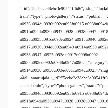
“_id”:”5ecbe2e38ebc3e90541ff6d6″,”slug”:”lockd
train”,”type”:”photo-gallery”,”status”:”publis
u0936u094du0930u092eu093fu0915 u0938u094d
u091fu094du0930u0947u0928 u0938u0947 u0918
u0928u0935u091cu093eu0924 u0915u0940 u092
u0917u0930u094du092eu0940 u0914u0930 u092
u0938u0947 u0925u092e u0917u0908u0902
u0938u093eu0902u0938u0947u0902″,”category”:”t
u0914u0930 u0930u093eu091cu094du092f”,”slug”:”ci
फोटो : amar ujala “_id”:”5ecbe2e38ebc3e90541ff6
special-train”,”type”:”photo-gallery”,”status”:
u0936u094du0930u092eu093fu0915 u0938u094d
u091fu094du0930u0947u0928 u0938u0947 u0918