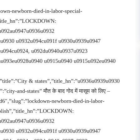
own-newborn-died-in-labor-special-
h”,”title_hn”:”LOCKDOWN:
u092au0947u0936u0932
u0930 u0932u094cu091f u0930u0939u0947
eu094cu0924, u092du0940u0937u0923
au093eu0928u0940 u0915u0940 u0915u092eu0940
itle”:”City & states”,”title_hn”:”u0936u0939u0930
ty-and-states” मौत के बाद गोद में मासूम को लिए –
d6″,”slug”:”lockdown-newborn-died-in-labor-
”publish”,”title_hn”:”LOCKDOWN:
u092au0947u0936u0932
u0930 u0932u094cu091f u0930u0939u0947