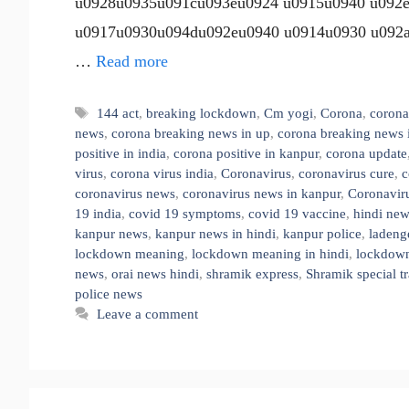
u0928u0935u091cu093eu0924 u0915u0940 u092
u0917u0930u094du092eu0940 u0914u0930 u092
…
Read more
Tags
144 act
,
breaking lockdown
,
Cm yogi
,
Corona
,
corona
news
,
corona breaking news in up
,
corona breaking news 
positive in india
,
corona positive in kanpur
,
corona update
virus
,
corona virus india
,
Coronavirus
,
coronavirus cure
,
c
coronavirus news
,
coronavirus news in kanpur
,
Coronaviru
19 india
,
covid 19 symptoms
,
covid 19 vaccine
,
hindi ne
kanpur news
,
kanpur news in hindi
,
kanpur police
,
ladeng
lockdown meaning
,
lockdown meaning in hindi
,
lockdow
news
,
orai news hindi
,
shramik express
,
Shramik special tr
police news
Leave a comment