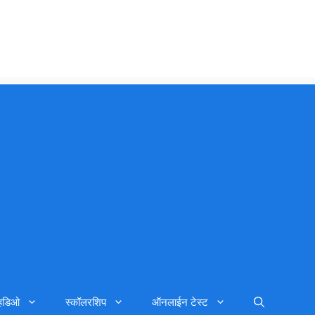
्हिडिओ
स्कॉलरशिप
ऑनलाईन टेस्ट