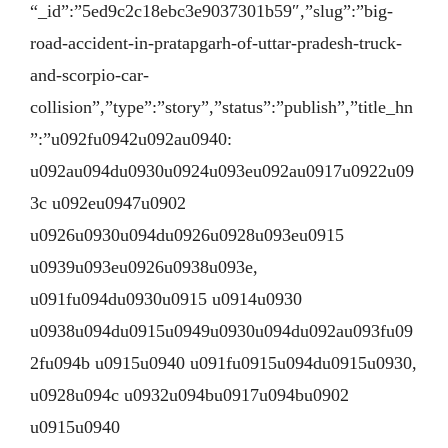
“_id”:”5ed9c2c18ebc3e9037301b59″,”slug”:”big-
road-accident-in-pratapgarh-of-uttar-pradesh-truck-
and-scorpio-car-
collision”,”type”:”story”,”status”:”publish”,”title_hn
”:”u092fu0942u092au0940:
u092au094du0930u0924u093eu092au0917u0922u09
3c u092eu0947u0902
u0926u0930u094du0926u0928u093eu0915
u0939u093eu0926u0938u093e,
u091fu094du0930u0915 u0914u0930
u0938u094du0915u0949u0930u094du092au093fu09
2fu094b u0915u0940 u091fu0915u094du0915u0930,
u0928u094c u0932u094bu0917u094bu0902
u0915u0940