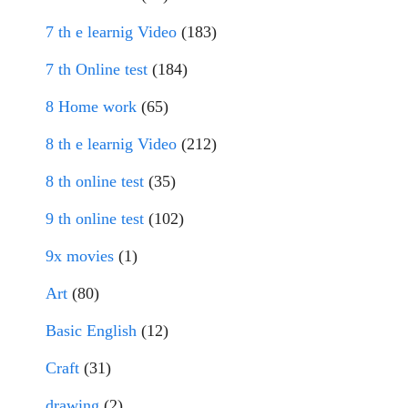
7 th e learnig Video
(183)
7 th Online test
(184)
8 Home work
(65)
8 th e learnig Video
(212)
8 th online test
(35)
9 th online test
(102)
9x movies
(1)
Art
(80)
Basic English
(12)
Craft
(31)
drawing
(2)