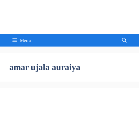
Skip
to
Sandeep Waghmore
content
Menu
amar ujala auraiya