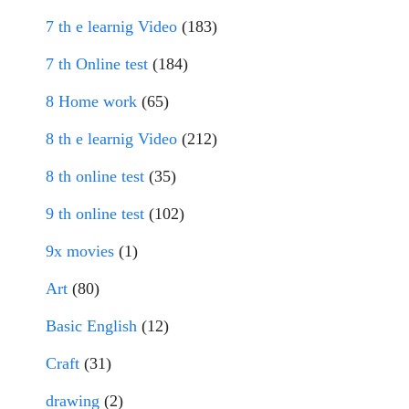
7 th e learnig Video
(183)
7 th Online test
(184)
8 Home work
(65)
8 th e learnig Video
(212)
8 th online test
(35)
9 th online test
(102)
9x movies
(1)
Art
(80)
Basic English
(12)
Craft
(31)
drawing
(2)