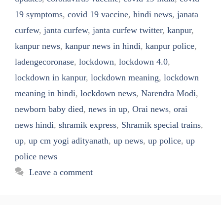
19 symptoms
,
covid 19 vaccine
,
hindi news
,
janata
curfew
,
janta curfew
,
janta curfew twitter
,
kanpur
,
kanpur news
,
kanpur news in hindi
,
kanpur police
,
ladengecoronase
,
lockdown
,
lockdown 4.0
,
lockdown in kanpur
,
lockdown meaning
,
lockdown
meaning in hindi
,
lockdown news
,
Narendra Modi
,
newborn baby died
,
news in up
,
Orai news
,
orai
news hindi
,
shramik express
,
Shramik special trains
,
up
,
up cm yogi adityanath
,
up news
,
up police
,
up
police news
Leave a comment