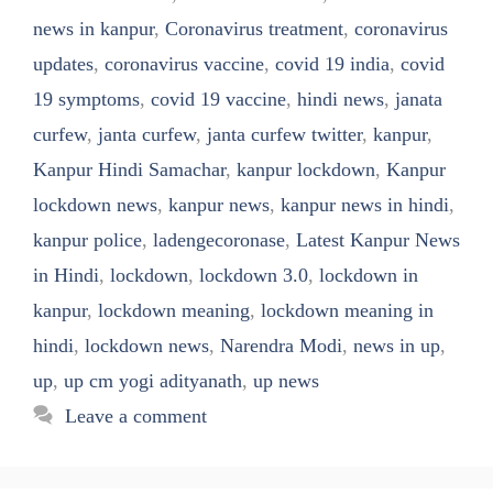
news in kanpur
,
Coronavirus treatment
,
coronavirus
updates
,
coronavirus vaccine
,
covid 19 india
,
covid
19 symptoms
,
covid 19 vaccine
,
hindi news
,
janata
curfew
,
janta curfew
,
janta curfew twitter
,
kanpur
,
Kanpur Hindi Samachar
,
kanpur lockdown
,
Kanpur
lockdown news
,
kanpur news
,
kanpur news in hindi
,
kanpur police
,
ladengecoronase
,
Latest Kanpur News
in Hindi
,
lockdown
,
lockdown 3.0
,
lockdown in
kanpur
,
lockdown meaning
,
lockdown meaning in
hindi
,
lockdown news
,
Narendra Modi
,
news in up
,
up
,
up cm yogi adityanath
,
up news
Leave a comment