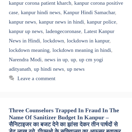
kanpur corona patient kharch
,
kanpur corona positive
case
,
kanpur hindi news
,
Kanpur Hindi Samachar
,
kanpur news
,
kanpur news in hindi
,
kanpur police
,
kanpur up news
,
ladengecoronase
,
Latest Kanpur
News in Hindi
,
lockdown
,
lockdown in kanpur
,
lockdown meaning
,
lockdown meaning in hindi
,
Narendra Modi
,
news in up
,
up
,
up cm yogi
adityanath
,
up hindi news
,
up news
Leave a comment
Three Counselors Trapped In Fraud In The
Name Of Sanitizer Budget In Kanpur –
सैनिटाइजर का बजट देने का झांसा देकर तीन पार्षदों से
डेढ़ लाख ठगे, पीएमओ के सचिवालय का अफसर बताकर