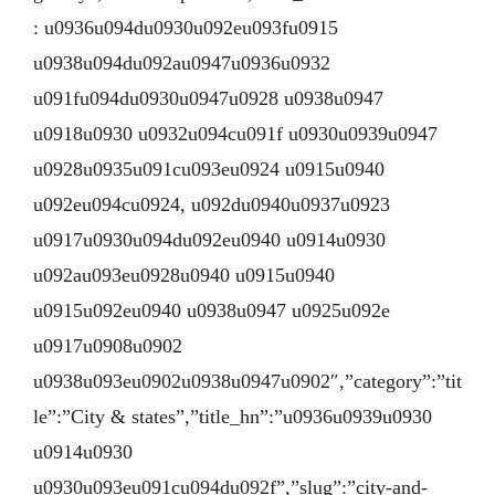
: u0936u094du0930u092eu093fu0915
u0938u094du092au0947u0936u0932
u091fu094du0930u0947u0928 u0938u0947
u0918u0930 u0932u094cu091f u0930u0939u0947
u0928u0935u091cu093eu0924 u0915u0940
u092eu094cu0924, u092du0940u0937u0923
u0917u0930u094du092eu0940 u0914u0930
u092au093eu0928u0940 u0915u0940
u0915u092eu0940 u0938u0947 u0925u092e
u0917u0908u0902
u0938u093eu0902u0938u0947u0902″,”category”:”tit
le”:”City & states”,”title_hn”:”u0936u0939u0930
u0914u0930
u0930u093eu091cu094du092f”,”slug”:”city-and-