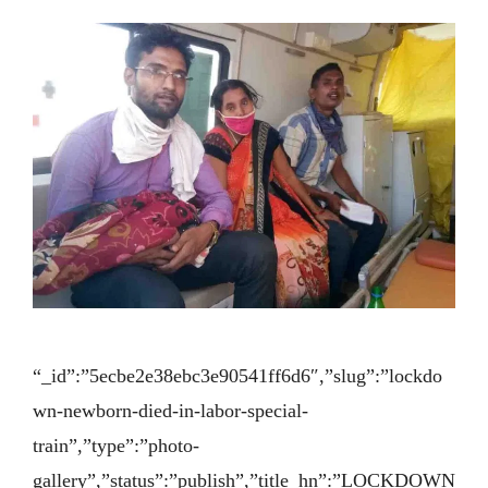
“_id”:”5ecbe2e38ebc3e90541ff6d6″,”slug”:”lockdo
wn-newborn-died-in-labor-special-
train”,”type”:”photo-
gallery”,”status”:”publish”,”title_hn”:”LOCKDOWN