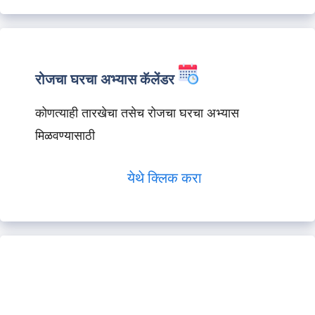
रोजचा घरचा अभ्यास कॅलेंडर
कोणत्याही तारखेचा तसेच रोजचा घरचा अभ्यास
मिळवण्यासाठी
येथे क्लिक करा