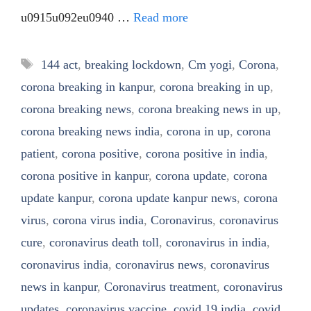
u0915u092eu0940 …
Read more
Tags
144 act
,
breaking lockdown
,
Cm yogi
,
Corona
,
corona breaking in kanpur
,
corona breaking in up
,
corona breaking news
,
corona breaking news in up
,
corona breaking news india
,
corona in up
,
corona
patient
,
corona positive
,
corona positive in india
,
corona positive in kanpur
,
corona update
,
corona
update kanpur
,
corona update kanpur news
,
corona
virus
,
corona virus india
,
Coronavirus
,
coronavirus
cure
,
coronavirus death toll
,
coronavirus in india
,
coronavirus india
,
coronavirus news
,
coronavirus
news in kanpur
,
Coronavirus treatment
,
coronavirus
updates
,
coronavirus vaccine
,
covid 19 india
,
covid