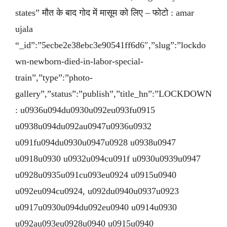
states” मौत के बाद गोद में मासूम को लिए – फोटो : amar
ujala
“_id”:”5ecbe2e38ebc3e90541ff6d6″,”slug”:”lockdo
wn-newborn-died-in-labor-special-
train”,”type”:”photo-
gallery”,”status”:”publish”,”title_hn”:”LOCKDOWN
: u0936u094du0930u092eu093fu0915
u0938u094du092au0947u0936u0932
u091fu094du0930u0947u0928 u0938u0947
u0918u0930 u0932u094cu091f u0930u0939u0947
u0928u0935u091cu093eu0924 u0915u0940
u092eu094cu0924, u092du0940u0937u0923
u0917u0930u094du092eu0940 u0914u0930
u092au093eu0928u0940 u0915u0940