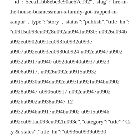
“_id”:”5eca11bb8ebc3e90ae67c192″,”slug”:”fire-in-
the-house-businessman-s-family-got-trapped-in-
kanpur”,”type”:”story”,”status”:”publish”,”title_hn”:
”u0915u093eu0928u092au0941u0930: u0926u094b
u092eu0902u091cu093fu0932u093e
u0907u092eu093eu0930u0924 u092eu0947u0902
u0932u0917u0940 u092du0940u0937u0923
u0906u0917, u0926u092eu0915u0932
u0915u0930u094du092eu093fu092fu094bu0902
u0928u0947 u0906u0917 u092eu0947u0902
u092bu0902u0938u0947 12
u0932u094bu0917u094bu0902 u0915u094b
u092cu091au093eu092fu093e”,”category”:”title”:”Ci
ty & states”,”title_hn”:”u0936u0939u0930