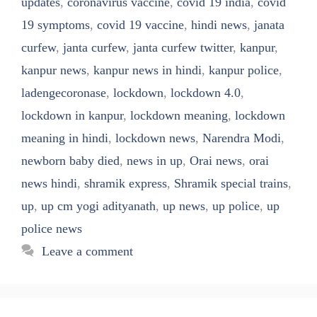
updates
,
coronavirus vaccine
,
covid 19 india
,
covid
19 symptoms
,
covid 19 vaccine
,
hindi news
,
janata
curfew
,
janta curfew
,
janta curfew twitter
,
kanpur
,
kanpur news
,
kanpur news in hindi
,
kanpur police
,
ladengecoronase
,
lockdown
,
lockdown 4.0
,
lockdown in kanpur
,
lockdown meaning
,
lockdown
meaning in hindi
,
lockdown news
,
Narendra Modi
,
newborn baby died
,
news in up
,
Orai news
,
orai
news hindi
,
shramik express
,
Shramik special trains
,
up
,
up cm yogi adityanath
,
up news
,
up police
,
up
police news
Leave a comment