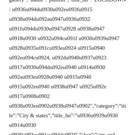
: u0936u094du0930u092eu093fu0915
u0938u094du092au0947u0936u0932
u091fu094du0930u0947u0928 u0938u0947
u0918u0930 u0932u094cu091f u0930u0939u0947
u0928u0935u091cu093eu0924 u0915u0940
u092eu094cu0924, u092du0940u0937u0923
u0917u0930u094du092eu0940 u0914u0930
u092au093eu0928u0940 u0915u0940
u0915u092eu0940 u0938u0947 u0925u092e
u0917u0908u0902
u0938u093eu0902u0938u0947u0902″,”category”:”tit
le”:”City & states”,”title_hn”:”u0936u0939u0930
u0914u0930
u0930u093eu091cu094du092f”,”slug”:”city-and-