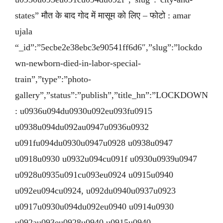
states” मौत के बाद गोद में मासूम को लिए – फोटो : amar
ujala
“_id”:”5ecbe2e38ebc3e90541ff6d6″,”slug”:”lockdo
wn-newborn-died-in-labor-special-
train”,”type”:”photo-
gallery”,”status”:”publish”,”title_hn”:”LOCKDOWN
: u0936u094du0930u092eu093fu0915
u0938u094du092au0947u0936u0932
u091fu094du0930u0947u0928 u0938u0947
u0918u0930 u0932u094cu091f u0930u0939u0947
u0928u0935u091cu093eu0924 u0915u0940
u092eu094cu0924, u092du0940u0937u0923
u0917u0930u094du092eu0940 u0914u0930
u092au093eu0928u0940 u0915u0940