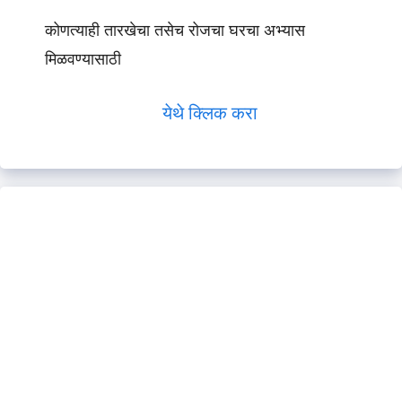
कोणत्याही तारखेचा तसेच रोजचा घरचा अभ्यास
मिळवण्यासाठी
येथे क्लिक करा