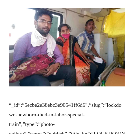
“_id”:”5ecbe2e38ebc3e90541ff6d6″,”slug”:”lockdo
wn-newborn-died-in-labor-special-
train”,”type”:”photo-
gallery”,”status”:”publish”,”title_hn”:”LOCKDOWN