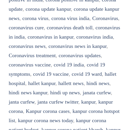
update
,
corona update kanpur
,
corona update kanpur
news
,
corona virus
,
corona virus india
,
Coronavirus
,
coronavirus cure
,
coronavirus death toll
,
coronavirus
in india
,
coronavirus in kanpur
,
coronavirus india
,
coronavirus news
,
coronavirus news in kanpur
,
Coronavirus treatment
,
coronavirus updates
,
coronavirus vaccine
,
covid 19 india
,
covid 19
symptoms
,
covid 19 vaccine
,
covid 19 ward
,
hallet
hospital
,
hallet kanpur
,
hallett news
,
hindi news
,
hindi news kanpur
,
hindi up news
,
janata curfew
,
janta curfew
,
janta curfew twitter
,
kanpur
,
kanpur
corona
,
Kanpur corona cases
,
kanpur corona hotspot
list
,
kanpur corona news today
,
kanpur corona
patient budget
,
kanpur corona patient kharch
,
kanpur