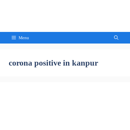
Skip
to
Sandeep Waghmore
content
Menu
corona positive in kanpur