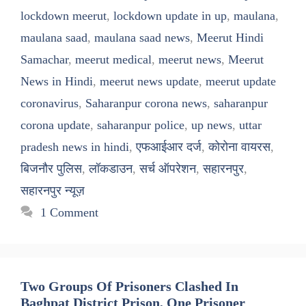
lockdown meerut
,
lockdown update in up
,
maulana
,
maulana saad
,
maulana saad news
,
Meerut Hindi
Samachar
,
meerut medical
,
meerut news
,
Meerut
News in Hindi
,
meerut news update
,
meerut update
coronavirus
,
Saharanpur corona news
,
saharanpur
corona update
,
saharanpur police
,
up news
,
uttar
pradesh news in hindi
,
एफआईआर दर्ज
,
कोरोना वायरस
,
बिजनौर पुलिस
,
लॉकडाउन
,
सर्च ऑपरेशन
,
सहारनपुर
,
सहारनपुर न्यूज़
1 Comment
Two Groups Of Prisoners Clashed In
Baghpat District Prison, One Prisoner