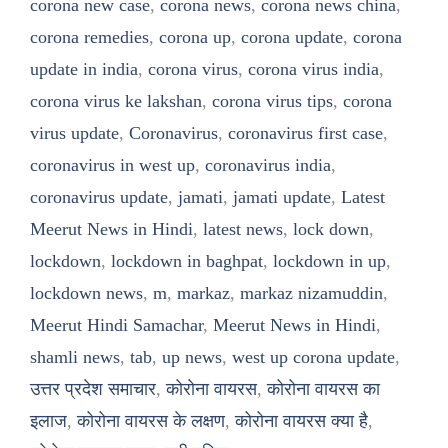
corona new case
,
corona news
,
corona news china
,
corona remedies
,
corona up
,
corona update
,
corona
update in india
,
corona virus
,
corona virus india
,
corona virus ke lakshan
,
corona virus tips
,
corona
virus update
,
Coronavirus
,
coronavirus first case
,
coronavirus in west up
,
coronavirus india
,
coronavirus update
,
jamati
,
jamati update
,
Latest
Meerut News in Hindi
,
latest news
,
lock down
,
lockdown
,
lockdown in baghpat
,
lockdown in up
,
lockdown news
,
m
,
markaz
,
markaz nizamuddin
,
Meerut Hindi Samachar
,
Meerut News in Hindi
,
shamli news
,
tab
,
up news
,
west up corona update
,
उत्तर प्रदेश समाचार
,
कोरोना वायरस
,
कोरोना वायरस का
इलाज
,
कोरोना वायरस के लक्षण
,
कोरोना वायरस क्या है
,