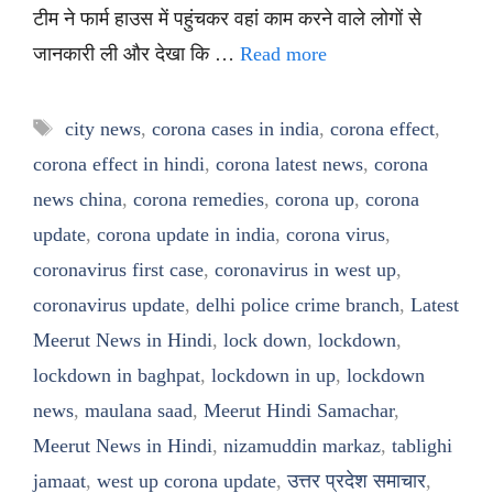
टीम ने फार्म हाउस में पहुंचकर वहां काम करने वाले लोगों से
जानकारी ली और देखा कि …
Read more
Tags
city news
,
corona cases in india
,
corona effect
,
corona effect in hindi
,
corona latest news
,
corona
news china
,
corona remedies
,
corona up
,
corona
update
,
corona update in india
,
corona virus
,
coronavirus first case
,
coronavirus in west up
,
coronavirus update
,
delhi police crime branch
,
Latest
Meerut News in Hindi
,
lock down
,
lockdown
,
lockdown in baghpat
,
lockdown in up
,
lockdown
news
,
maulana saad
,
Meerut Hindi Samachar
,
Meerut News in Hindi
,
nizamuddin markaz
,
tablighi
jamaat
,
west up corona update
,
उत्तर प्रदेश समाचार
,