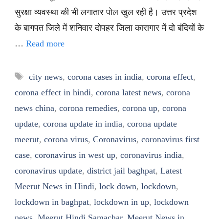
सुरक्षा व्यवस्था की भी लगातार पोल खुल रही है। उत्तर प्रदेश
के बागपत जिले में शनिवार दोपहर जिला कारागार में दो बंदियों के
…
Read more
Tags
city news
,
corona cases in india
,
corona effect
,
corona effect in hindi
,
corona latest news
,
corona
news china
,
corona remedies
,
corona up
,
corona
update
,
corona update in india
,
corona update
meerut
,
corona virus
,
Coronavirus
,
coronavirus first
case
,
coronavirus in west up
,
coronavirus india
,
coronavirus update
,
district jail baghpat
,
Latest
Meerut News in Hindi
,
lock down
,
lockdown
,
lockdown in baghpat
,
lockdown in up
,
lockdown
news
,
Meerut Hindi Samachar
,
Meerut News in