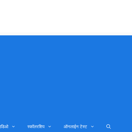
्हिडिओ
स्कॉलरशिप
ऑनलाईन टेस्ट