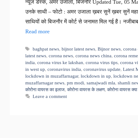
न्यूज डेस्क, अमर उजाला, बिजनौर Updated Tue, 05 
उनके साथी – फोटो : अमर उजाला ख़बर सुनें ख़बर सुनें 
साथियों को बिजनौर में कोर्ट से जनामत मिल गई है। नजीब
Read more
Tags
baghpat news
,
bijnor latest news
,
Bijnor news
,
corona 
latest news
,
corona news
,
corona news china
,
corona reme
india
,
corona virus ke lakshan
,
corona virus tips
,
corona v
in west up
,
coronavirus india
,
coronavirus update
,
Latest 
lockdown in muzaffarnagar
,
lockdown in up
,
lockdown n
muzaffarnagar news
,
pm modi
,
samajwadi mla
,
shamli ne
कोरोना वायरस का इलाज
,
कोरोना वायरस के लक्षण
,
कोरोना वायरस क्या 
Leave a comment