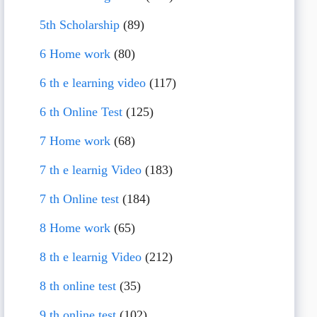
5th Scholarship
(89)
6 Home work
(80)
6 th e learning video
(117)
6 th Online Test
(125)
7 Home work
(68)
7 th e learnig Video
(183)
7 th Online test
(184)
8 Home work
(65)
8 th e learnig Video
(212)
8 th online test
(35)
9 th online test
(102)