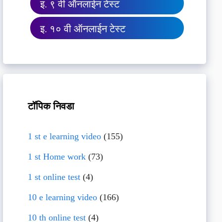
इ. ९ वी ऑनलाईन टेस्ट
इ. १० वी ऑनलाईन टेस्ट
टॉपिक निवडा
1 st e learning video
(155)
1 st Home work
(73)
1 st online test
(4)
10 e learning video
(166)
10 th online test
(4)