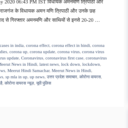
May 2020 06:43 PM IST विधायक अमनमणि त्रिपाठी और
महाराजगंज के विधायक अमन मणि त्रिपाठी और उनके छह
ाबाद से गिरफ्तार अमनमणि और साथियों से इनसे 20-20 …
cases in india
,
corona effect
,
corona effect in hindi
,
corona
dies
,
corona up
,
corona update
,
corona virus
,
corona virus
irus update
,
Coronavirus
,
coronavirus first case
,
coronavirus
Meerut News in Hindi
,
latest news
,
lock down
,
lockdown
,
ews
,
Meerut Hindi Samachar
,
Meerut News in Hindi
,
ws
,
sp mla in up
,
up news
,
उत्तर प्रदेश समाचार
,
कोरोना वायरस
,
है
,
कोरोना वायरस न्यूज़
,
यूपी पुलिस