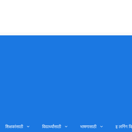
शिक्षकांसाठी
विद्यार्थ्यांसाठी
भाषणासाठी
इ लर्निग व