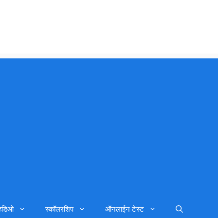
्हिडिओ
स्कॉलरशिप
ऑनलाईन टेस्ट