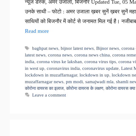
न्यूज डेस्क, अमर उजाला, बिजनौर Updated Tue, 05 
उनके साथी – फोटो : अमर उजाला ख़बर सुनें ख़बर सुनें 
साथियों को बिजनौर में कोर्ट से जनामत मिल गई है। नजीब
Read more
Tags
baghpat news
,
bijnor latest news
,
Bijnor news
,
corona 
latest news
,
corona news
,
corona news china
,
corona reme
india
,
corona virus ke lakshan
,
corona virus tips
,
corona v
in west up
,
coronavirus india
,
coronavirus update
,
Latest 
lockdown in muzaffarnagar
,
lockdown in up
,
lockdown n
muzaffarnagar news
,
pm modi
,
samajwadi mla
,
shamli ne
कोरोना वायरस का इलाज
,
कोरोना वायरस के लक्षण
,
कोरोना वायरस क्या 
Leave a comment