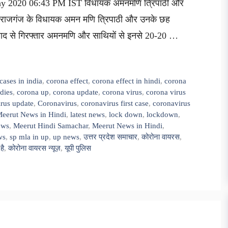
May 2020 06:43 PM IST विधायक अमनमणि त्रिपाठी और
महाराजगंज के विधायक अमन मणि त्रिपाठी और उनके छह
ाबाद से गिरफ्तार अमनमणि और साथियों से इनसे 20-20 …
cases in india
,
corona effect
,
corona effect in hindi
,
corona
dies
,
corona up
,
corona update
,
corona virus
,
corona virus
irus update
,
Coronavirus
,
coronavirus first case
,
coronavirus
Meerut News in Hindi
,
latest news
,
lock down
,
lockdown
,
ews
,
Meerut Hindi Samachar
,
Meerut News in Hindi
,
ws
,
sp mla in up
,
up news
,
उत्तर प्रदेश समाचार
,
कोरोना वायरस
,
है
,
कोरोना वायरस न्यूज़
,
यूपी पुलिस