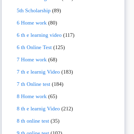
5th Scholarship
(89)
6 Home work
(80)
6 th e learning video
(117)
6 th Online Test
(125)
7 Home work
(68)
7 th e learnig Video
(183)
7 th Online test
(184)
8 Home work
(65)
8 th e learnig Video
(212)
8 th online test
(35)
9 th online test
(102)