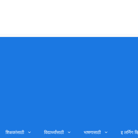
शिक्षकांसाठी
विद्यार्थ्यांसाठी
भाषणासाठी
इ लर्निग व