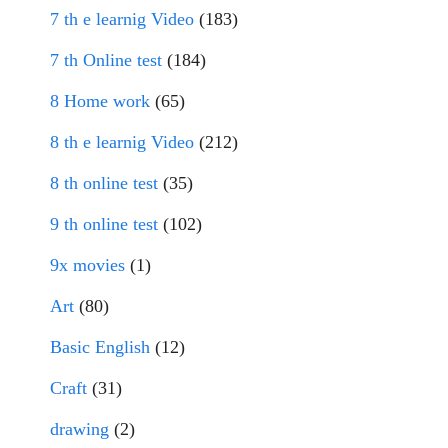
7 th e learnig Video
(183)
7 th Online test
(184)
8 Home work
(65)
8 th e learnig Video
(212)
8 th online test
(35)
9 th online test
(102)
9x movies
(1)
Art
(80)
Basic English
(12)
Craft
(31)
drawing
(2)