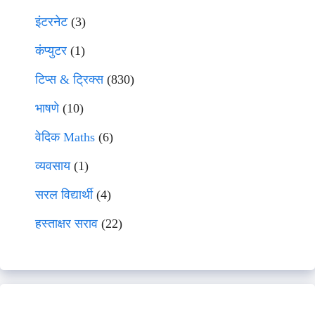
इंटरनेट
(3)
कंप्युटर
(1)
टिप्स & ट्रिक्स
(830)
भाषणे
(10)
वेदिक Maths
(6)
व्यवसाय
(1)
सरल विद्यार्थी
(4)
हस्ताक्षर सराव
(22)