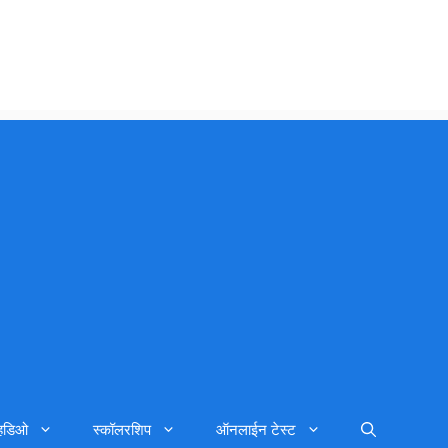
्हिडिओ
स्कॉलरशिप
ऑनलाईन टेस्ट