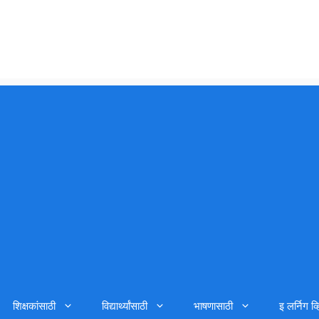
शिक्षकांसाठी
विद्यार्थ्यांसाठी
भाषणासाठी
इ लर्निग व