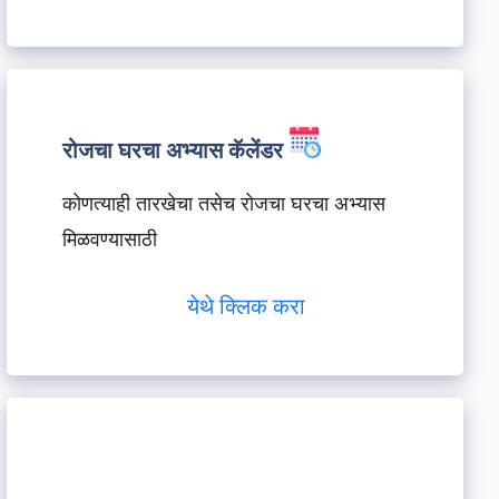
रोजचा घरचा अभ्यास कॅलेंडर
कोणत्याही तारखेचा तसेच रोजचा घरचा अभ्यास
मिळवण्यासाठी
येथे क्लिक करा