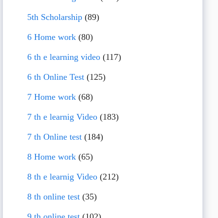
5th Scholarship
(89)
6 Home work
(80)
6 th e learning video
(117)
6 th Online Test
(125)
7 Home work
(68)
7 th e learnig Video
(183)
7 th Online test
(184)
8 Home work
(65)
8 th e learnig Video
(212)
8 th online test
(35)
9 th online test
(102)