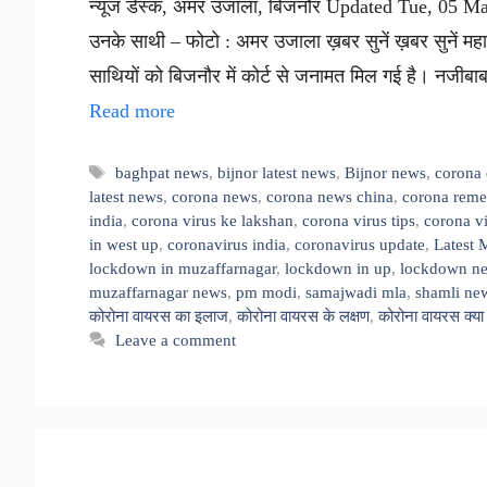
न्यूज डेस्क, अमर उजाला, बिजनौर Updated Tue, 05 
उनके साथी – फोटो : अमर उजाला ख़बर सुनें ख़बर सुनें 
साथियों को बिजनौर में कोर्ट से जनामत मिल गई है। नजीब
Read more
Tags
baghpat news
,
bijnor latest news
,
Bijnor news
,
corona 
latest news
,
corona news
,
corona news china
,
corona reme
india
,
corona virus ke lakshan
,
corona virus tips
,
corona v
in west up
,
coronavirus india
,
coronavirus update
,
Latest 
lockdown in muzaffarnagar
,
lockdown in up
,
lockdown n
muzaffarnagar news
,
pm modi
,
samajwadi mla
,
shamli ne
कोरोना वायरस का इलाज
,
कोरोना वायरस के लक्षण
,
कोरोना वायरस क्या 
Leave a comment