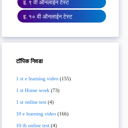
इ. ९ वी ऑनलाईन टेस्ट
इ. १० वी ऑनलाईन टेस्ट
टॉपिक निवडा
1 st e learning video
(155)
1 st Home work
(73)
1 st online test
(4)
10 e learning video
(166)
10 th online test
(4)