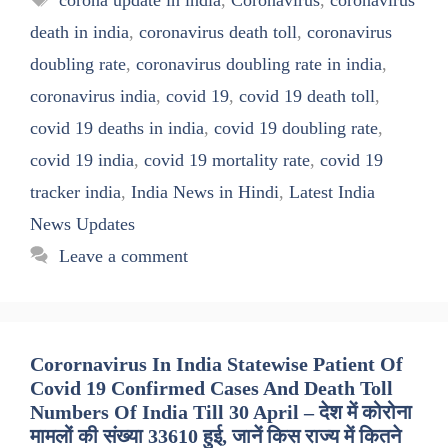
death in india
,
coronavirus death toll
,
coronavirus
doubling rate
,
coronavirus doubling rate in india
,
coronavirus india
,
covid 19
,
covid 19 death toll
,
covid 19 deaths in india
,
covid 19 doubling rate
,
covid 19 india
,
covid 19 mortality rate
,
covid 19
tracker india
,
India News in Hindi
,
Latest India
News Updates
Leave a comment
Corornavirus In India Statewise Patient Of
Covid 19 Confirmed Cases And Death Toll
Numbers Of India Till 30 April – देश में कोरोना
मामलों की संख्या 33610 हुई, जानें किस राज्य में कितने