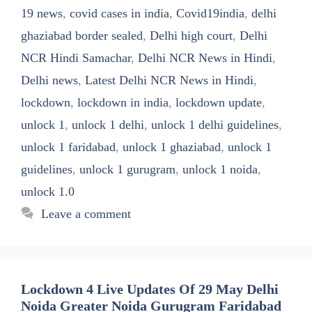
19 news
,
covid cases in india
,
Covid19india
,
delhi
ghaziabad border sealed
,
Delhi high court
,
Delhi
NCR Hindi Samachar
,
Delhi NCR News in Hindi
,
Delhi news
,
Latest Delhi NCR News in Hindi
,
lockdown
,
lockdown in india
,
lockdown update
,
unlock 1
,
unlock 1 delhi
,
unlock 1 delhi guidelines
,
unlock 1 faridabad
,
unlock 1 ghaziabad
,
unlock 1
guidelines
,
unlock 1 gurugram
,
unlock 1 noida
,
unlock 1.0
Leave a comment
Lockdown 4 Live Updates Of 29 May Delhi
Noida Greater Noida Gurugram Faridabad