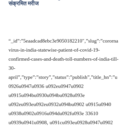
संक्रमित मरीज
“_id”:”5eaadcad8ebc3e9050182210″,”slug”:”cororna
virus-in-india-statewise-patient-of-covid-19-
confirmed-cases-and-death-toll-numbers-of-india-till-
30-
april”,”type”:”story”,”status”:”publish”,”title_hn”:”u
0926u0947u0936 u092eu0947u0902
u0915u094bu0930u094bu0928u093e
u092eu093eu092eu0932u094bu0902 u0915u0940
u0938u0902u0916u094du092fu093e 33610
u0939u0941u0908, u091cu093eu0928u0947u0902