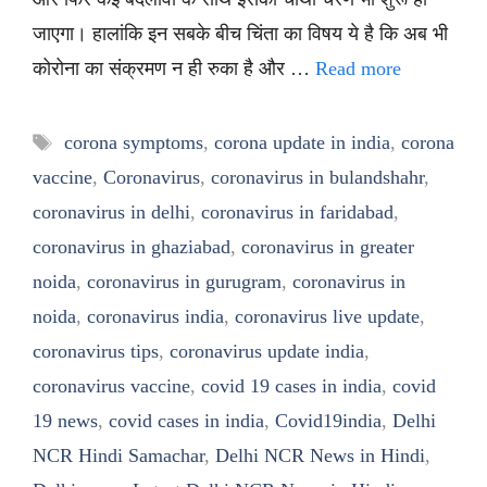
जाएगा। हालांकि इन सबके बीच चिंता का विषय ये है कि अब भी
कोरोना का संक्रमण न ही रुका है और …
Read more
Tags
corona symptoms
,
corona update in india
,
corona
vaccine
,
Coronavirus
,
coronavirus in bulandshahr
,
coronavirus in delhi
,
coronavirus in faridabad
,
coronavirus in ghaziabad
,
coronavirus in greater
noida
,
coronavirus in gurugram
,
coronavirus in
noida
,
coronavirus india
,
coronavirus live update
,
coronavirus tips
,
coronavirus update india
,
coronavirus vaccine
,
covid 19 cases in india
,
covid
19 news
,
covid cases in india
,
Covid19india
,
Delhi
NCR Hindi Samachar
,
Delhi NCR News in Hindi
,