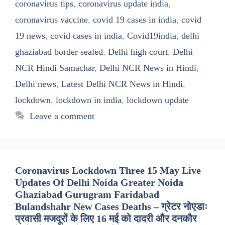
coronavirus tips
,
coronavirus update india
,
coronavirus vaccine
,
covid 19 cases in india
,
covid
19 news
,
covid cases in india
,
Covid19india
,
delhi
ghaziabad border sealed
,
Delhi high court
,
Delhi
NCR Hindi Samachar
,
Delhi NCR News in Hindi
,
Delhi news
,
Latest Delhi NCR News in Hindi
,
lockdown
,
lockdown in india
,
lockdown update
Leave a comment
Coronavirus Lockdown Three 15 May Live
Updates Of Delhi Noida Greater Noida
Ghaziabad Gurugram Faridabad
Bulandshahr New Cases Deaths – ग्रेटर नोएडाः
प्रवासी मजदूरों के लिए 16 मई को दादरी और दनकौर