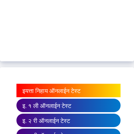
इयत्ता निहाय ऑनलाईन टेस्ट
इ. १ ली ऑनलाईन टेस्ट
इ. २ री ऑनलाईन टेस्ट