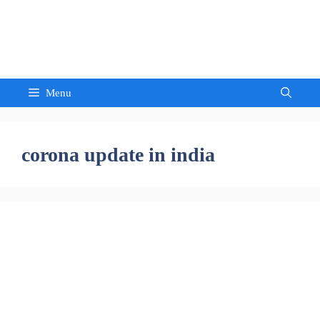
Skip
to
Sandeep Waghmore
content
Menu
corona update in india