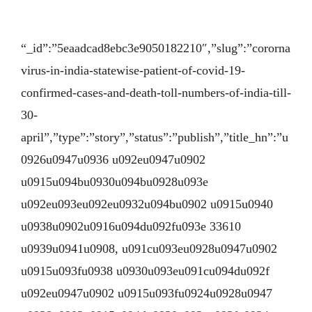
“_id”:”5eaadcad8ebc3e9050182210″,”slug”:”cororna
virus-in-india-statewise-patient-of-covid-19-
confirmed-cases-and-death-toll-numbers-of-india-till-
30-
april”,”type”:”story”,”status”:”publish”,”title_hn”:”u
0926u0947u0936 u092eu0947u0902
u0915u094bu0930u094bu0928u093e
u092eu093eu092eu0932u094bu0902 u0915u0940
u0938u0902u0916u094du092fu093e 33610
u0939u0941u0908, u091cu093eu0928u0947u0902
u0915u093fu0938 u0930u093eu091cu094du092f
u092eu0947u0902 u0915u093fu0924u0928u0947