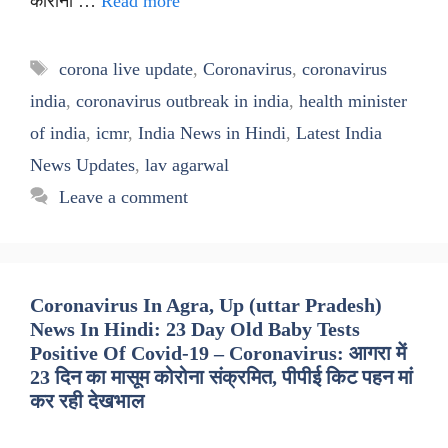
कोरोना …
Read more
Tags
corona live update
,
Coronavirus
,
coronavirus
india
,
coronavirus outbreak in india
,
health minister
of india
,
icmr
,
India News in Hindi
,
Latest India
News Updates
,
lav agarwal
Leave a comment
Coronavirus In Agra, Up (uttar Pradesh)
News In Hindi: 23 Day Old Baby Tests
Positive Of Covid-19 – Coronavirus: आगरा में
23 दिन का मासूम कोरोना संक्रमित, पीपीई किट पहन मां
कर रही देखभाल