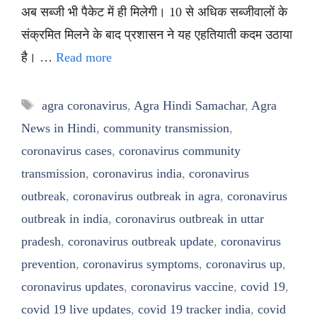
अब सब्जी भी पैकेट में ही मिलेगी। 10 से अधिक सब्जीवालों के
संक्रमित मिलने के बाद प्रशासन ने यह एहतियाती कदम उठाया
है। …
Read more
Tags
agra coronavirus
,
Agra Hindi Samachar
,
Agra
News in Hindi
,
community transmission
,
coronavirus cases
,
coronavirus community
transmission
,
coronavirus india
,
coronavirus
outbreak
,
coronavirus outbreak in agra
,
coronavirus
outbreak in india
,
coronavirus outbreak in uttar
pradesh
,
coronavirus outbreak update
,
coronavirus
prevention
,
coronavirus symptoms
,
coronavirus up
,
coronavirus updates
,
coronavirus vaccine
,
covid 19
,
covid 19 live updates
,
covid 19 tracker india
,
covid