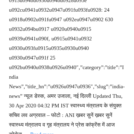
0915u094bu0930u094bu0928u093e
u092cu0941u0932u0947u091fu093fu0928: 24
u0918u0902u091fu0947 u092eu0947u0902 630
u0932u094bu0917 u0920u0940u0915
u0939u0941u090f, u0915u0941u0932
u0930u093fu0915u0935u0930u0940
u0930u0947u091f 25
u092bu0940u0938u0926u0940″,”category”:”title”:”I
ndia
News”,”title_hn”:”u0926u0947u0936″,”slug”:”india-
news” न्यूज डेस्क, अमर उजाला, नई दिल्ली Updated Thu,
30 Apr 2020 04:32 PM IST स्वास्थ्य मंत्रालय के संयुक्त
सचिव लव अग्रवाल – फोटो : ANI ख़बर सुनें ख़बर सुनें
स्वास्थ्य मंत्रालय व गृह मंत्रालय ने प्रेस कांफ्रेंस में आज