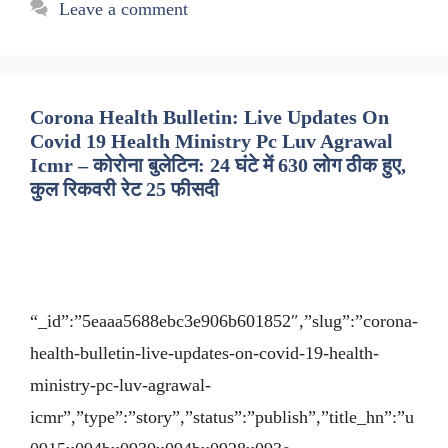
Leave a comment
Corona Health Bulletin: Live Updates On
Covid 19 Health Ministry Pc Luv Agrawal
Icmr – कोरोना बुलेटिन: 24 घंटे में 630 लोग ठीक हुए,
कुल रिकवरी रेट 25 फीसदी
“_id”:”5eaaa5688ebc3e906b601852″,”slug”:”corona-
health-bulletin-live-updates-on-covid-19-health-
ministry-pc-luv-agrawal-
icmr”,”type”:”story”,”status”:”publish”,”title_hn”:”u