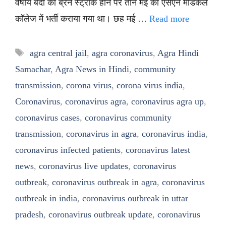
वर्षीय बंदी को ब्रेन स्ट्रोक होने पर तीन मई को एसएन मेडिकल
कॉलेज में भर्ती कराया गया था। छह मई …
Read more
Tags
agra central jail
,
agra coronavirus
,
Agra Hindi
Samachar
,
Agra News in Hindi
,
community
transmission
,
corona virus
,
corona virus india
,
Coronavirus
,
coronavirus agra
,
coronavirus agra up
,
coronavirus cases
,
coronavirus community
transmission
,
coronavirus in agra
,
coronavirus india
,
coronavirus infected patients
,
coronavirus latest
news
,
coronavirus live updates
,
coronavirus
outbreak
,
coronavirus outbreak in agra
,
coronavirus
outbreak in india
,
coronavirus outbreak in uttar
pradesh
,
coronavirus outbreak update
,
coronavirus