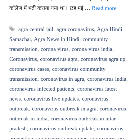
कॉलेज में भर्ती कराया गया था। छह मई …
Read more
Tags
agra central jail
,
agra coronavirus
,
Agra Hindi
Samachar
,
Agra News in Hindi
,
community
transmission
,
corona virus
,
corona virus india
,
Coronavirus
,
coronavirus agra
,
coronavirus agra up
,
coronavirus cases
,
coronavirus community
transmission
,
coronavirus in agra
,
coronavirus india
,
coronavirus infected patients
,
coronavirus latest
news
,
coronavirus live updates
,
coronavirus
outbreak
,
coronavirus outbreak in agra
,
coronavirus
outbreak in india
,
coronavirus outbreak in uttar
pradesh
,
coronavirus outbreak update
,
coronavirus
prevention
,
coronavirus symptoms
,
coronavirus up
,