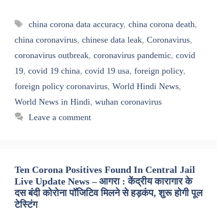
Tags
china corona data accuracy
,
china corona death
,
china coronavirus
,
chinese data leak
,
Coronavirus
,
coronavirus outbreak
,
coronavirus pandemic
,
covid
19
,
covid 19 china
,
covid 19 usa
,
foreign policy
,
foreign policy coronavirus
,
World Hindi News
,
World News in Hindi
,
wuhan coronavirus
Leave a comment
Ten Corona Positives Found In Central Jail
Live Update News – आगरा : केंद्रीय कारागार के
दस बंदी कोरोना पॉजिटिव मिलने से हड़कंप, शुरू होगी पूल
टेस्टिंग