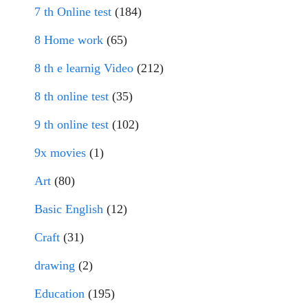
7 th Online test
(184)
8 Home work
(65)
8 th e learnig Video
(212)
8 th online test
(35)
9 th online test
(102)
9x movies
(1)
Art
(80)
Basic English
(12)
Craft
(31)
drawing
(2)
Education
(195)