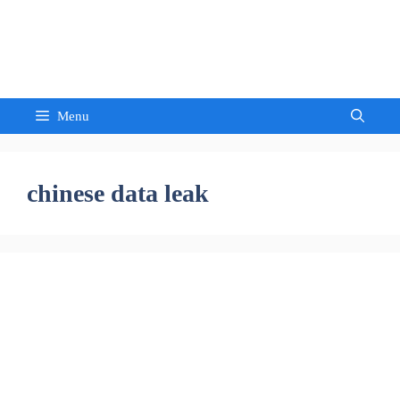
Skip
to
Sandeep Waghmore
content
Menu
chinese data leak