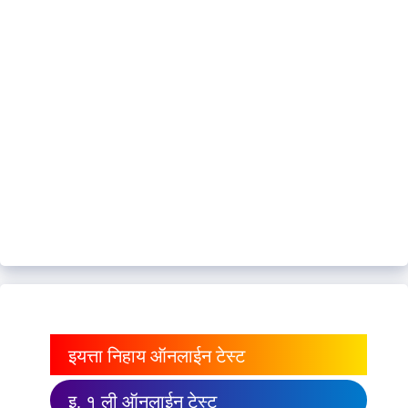
इयत्ता निहाय ऑनलाईन टेस्ट
इ. १ ली ऑनलाईन टेस्ट