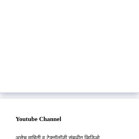
Youtube Channel
असेच माहिती व टेक्नॉलॉजी संबधीत व्हिडिओ