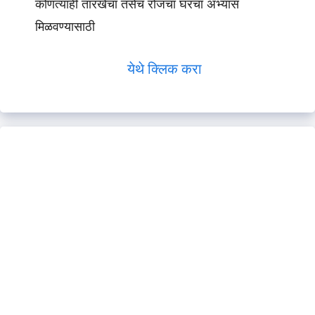
कोणत्याही तारखेचा तसेच रोजचा घरचा अभ्यास
मिळवण्यासाठी
येथे क्लिक करा