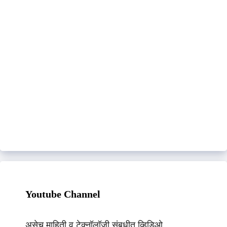
Youtube Channel
असेच माहिती व टेक्नॉलॉजी संबधीत व्हिडिओ