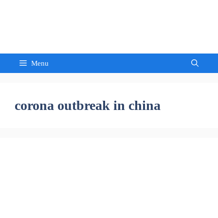
Skip
to
Sandeep Waghmore
content
Menu
corona outbreak in china