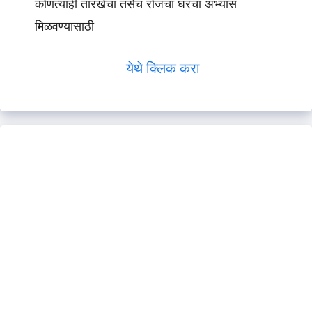
कोणत्याही तारखेचा तसेच रोजचा घरचा अभ्यास
मिळवण्यासाठी
येथे क्लिक करा