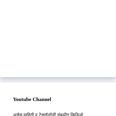
Youtube Channel
असेच माहिती व टेक्नॉलॉजी संबधीत व्हिडिओ