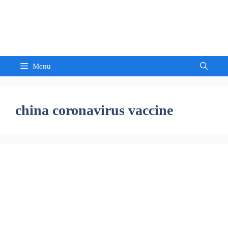
Skip
to
Sandeep Waghmore
content
Menu
china coronavirus vaccine