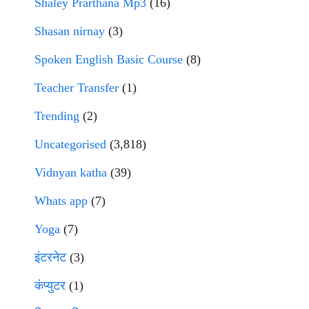
Shaley Prarthana Mp3
(16)
Shasan nirnay
(3)
Spoken English Basic Course
(8)
Teacher Transfer
(1)
Trending
(2)
Uncategorised
(3,818)
Vidnyan katha
(39)
Whats app
(7)
Yoga
(7)
इंटरनेट
(3)
कंप्युटर
(1)