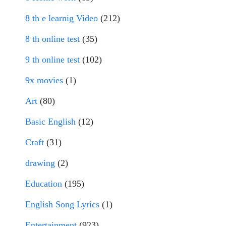
8 th e learnig Video
(212)
8 th online test
(35)
9 th online test
(102)
9x movies
(1)
Art
(80)
Basic English
(12)
Craft
(31)
drawing
(2)
Education
(195)
English Song Lyrics
(1)
Entertainment
(923)