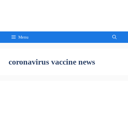
Skip
to
Sandeep Waghmore
content
Menu
coronavirus vaccine news