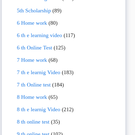
5th Scholarship
(89)
6 Home work
(80)
6 th e learning video
(117)
6 th Online Test
(125)
7 Home work
(68)
7 th e learnig Video
(183)
7 th Online test
(184)
8 Home work
(65)
8 th e learnig Video
(212)
8 th online test
(35)
9 th online test
(102)