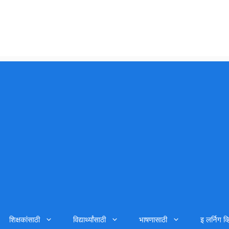
शिक्षकांसाठी
विद्यार्थ्यांसाठी
भाषणासाठी
इ लर्निग व