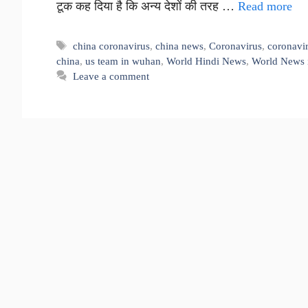
टूक कह दिया है कि अन्य देशों की तरह …
Read more
Tags
china coronavirus
,
china news
,
Coronavirus
,
coronavir
china
,
us team in wuhan
,
World Hindi News
,
World News 
Leave a comment