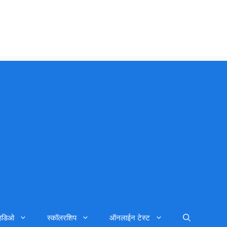
्हिडिओ
स्कॉलरशिप
ऑनलाईन टेस्ट