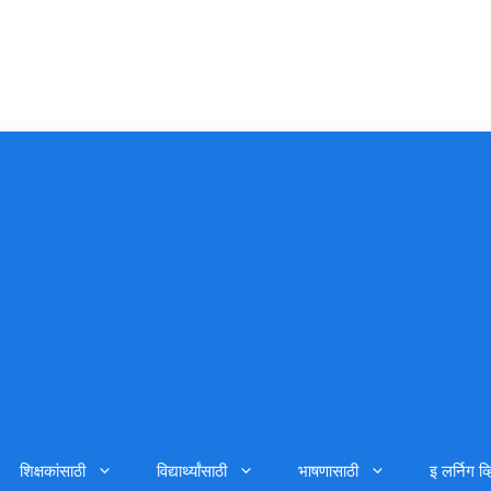
शिक्षकांसाठी
विद्यार्थ्यांसाठी
भाषणासाठी
इ लर्निग व