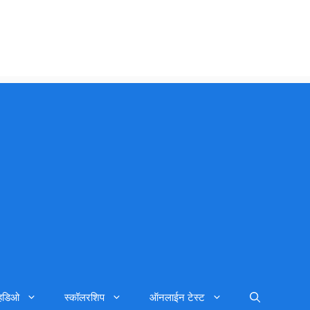
्हिडिओ
स्कॉलरशिप
ऑनलाईन टेस्ट