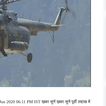
2020 06:11 PM IST ख़बर सुनें ख़बर सुनें पूर्वी लद्दाख में