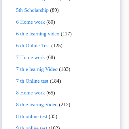
5th Scholarship
(89)
6 Home work
(80)
6 th e learning video
(117)
6 th Online Test
(125)
7 Home work
(68)
7 th e learnig Video
(183)
7 th Online test
(184)
8 Home work
(65)
8 th e learnig Video
(212)
8 th online test
(35)
9 th online test
(102)