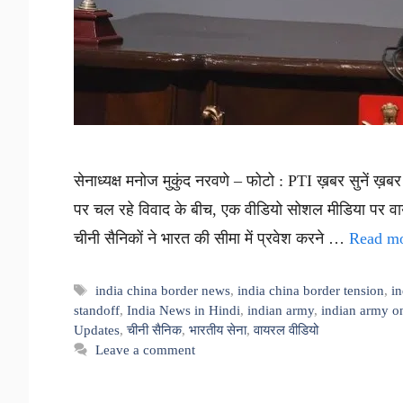
सेनाध्यक्ष मनोज मुकुंद नरवणे – फोटो : PTI ख़बर सुनें ख़
पर चल रहे विवाद के बीच, एक वीडियो सोशल मीडिया पर वा
चीनी सैनिकों ने भारत की सीमा में प्रवेश करने …
Read m
Tags
india china border news
,
india china border tension
,
in
standoff
,
India News in Hindi
,
indian army
,
indian army on
Updates
,
चीनी सैनिक
,
भारतीय सेना
,
वायरल वीडियो
Leave a comment