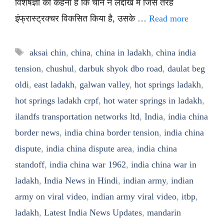
विशेषज्ञों का कहना है कि चीन ने लद्दाख में जिस तरह
इंफ्रास्ट्रक्चर विकसित किया है, उसके …
Read more
Tags
aksai chin
,
china
,
china in ladakh
,
china india
tension
,
chushul
,
darbuk shyok dbo road
,
daulat beg
oldi
,
east ladakh
,
galwan valley
,
hot springs ladakh
,
hot springs ladakh crpf
,
hot water springs in ladakh
,
ilandfs transportation networks ltd
,
India
,
india china
border news
,
india china border tension
,
india china
dispute
,
india china dispute area
,
india china
standoff
,
india china war 1962
,
india china war in
ladakh
,
India News in Hindi
,
indian army
,
indian
army on viral video
,
indian army viral video
,
itbp
,
ladakh
,
Latest India News Updates
,
mandarin