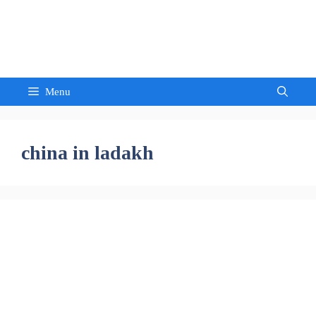
Skip
to
Sandeep Waghmore
content
Menu
china in ladakh