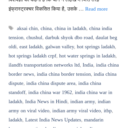
इंफ्रास्ट्रक्चर विकसित किया है, उसके …
Read more
Tags
aksai chin
,
china
,
china in ladakh
,
china india
tension
,
chushul
,
darbuk shyok dbo road
,
daulat beg
oldi
,
east ladakh
,
galwan valley
,
hot springs ladakh
,
hot springs ladakh crpf
,
hot water springs in ladakh
,
ilandfs transportation networks ltd
,
India
,
india china
border news
,
india china border tension
,
india china
dispute
,
india china dispute area
,
india china
standoff
,
india china war 1962
,
india china war in
ladakh
,
India News in Hindi
,
indian army
,
indian
army on viral video
,
indian army viral video
,
itbp
,
ladakh
,
Latest India News Updates
,
mandarin