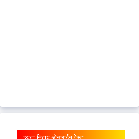
इयत्ता निहाय ऑनलाईन टेस्ट