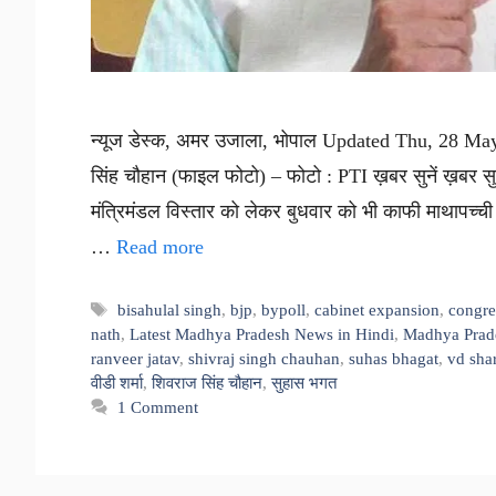
न्यूज डेस्क, अमर उजाला, भोपाल Updated Thu, 28 May 
सिंह चौहान (फाइल फोटो) – फोटो : PTI ख़बर सुनें ख़बर सुने
मंत्रिमंडल विस्तार को लेकर बुधवार को भी काफी माथापच्ची ह
…
Read more
Tags
bisahulal singh
,
bjp
,
bypoll
,
cabinet expansion
,
congre
nath
,
Latest Madhya Pradesh News in Hindi
,
Madhya Prad
ranveer jatav
,
shivraj singh chauhan
,
suhas bhagat
,
vd sha
वीडी शर्मा
,
शिवराज सिंह चौहान
,
सुहास भगत
1 Comment