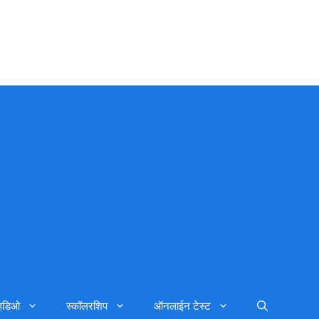
्हिडिओ
स्कॉलरशिप
ऑनलाईन टेस्ट