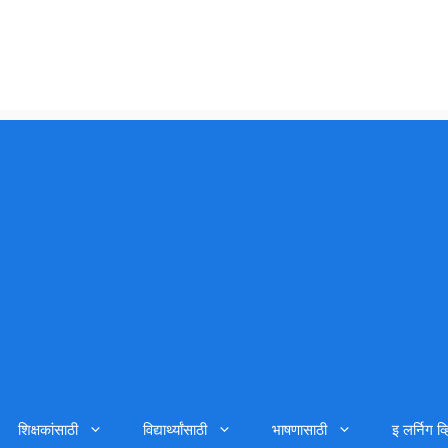
शिक्षकांसाठी
विद्यार्थ्यांसाठी
भाषणासाठी
इ लर्निग व