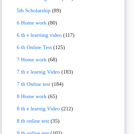
5th Scholarship
(89)
6 Home work
(80)
6 th e learning video
(117)
6 th Online Test
(125)
7 Home work
(68)
7 th e learnig Video
(183)
7 th Online test
(184)
8 Home work
(65)
8 th e learnig Video
(212)
8 th online test
(35)
9 th online test
(102)