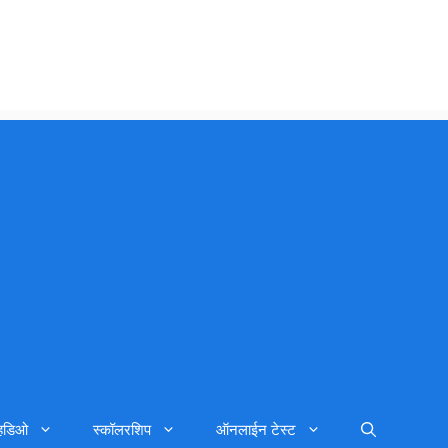
्हिडिओ
स्कॉलरशिप
ऑनलाईन टेस्ट