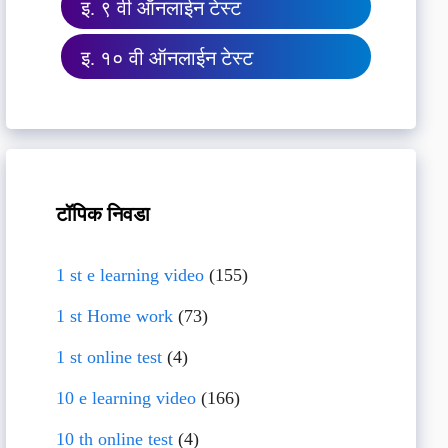
इ. ९ वी ऑनलाईन टेस्ट
इ. १० वी ऑनलाईन टेस्ट
टॉपिक निवडा
1 st e learning video
(155)
1 st Home work
(73)
1 st online test
(4)
10 e learning video
(166)
10 th online test
(4)