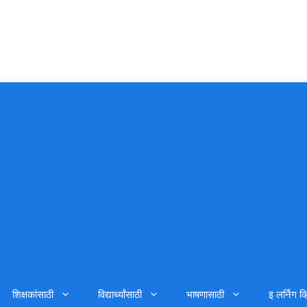
शिक्षकांसाठी
विद्यार्थ्यांसाठी
भाषणासाठी
इ लर्निग व