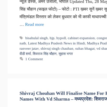
न्यूज डेस्क, अमर उजाला, भोपाल Updated Thu, 28 May 
सिंह चौहान (फाइल फोटो) – फोटो : PTI ख़बर सुनें ख़बर सुने
मंत्रिमंडल विस्तार को लेकर बुधवार को भी काफी माथापच्ची ह
…
Read more
Tags
bisahulal singh
,
bjp
,
bypoll
,
cabinet expansion
,
congre
nath
,
Latest Madhya Pradesh News in Hindi
,
Madhya Prad
ranveer jatav
,
shivraj singh chauhan
,
suhas bhagat
,
vd sha
वीडी शर्मा
,
शिवराज सिंह चौहान
,
सुहास भगत
1 Comment
Shivraj Chouhan Will Finalise Name For H
Names With Vd Sharma – मध्यप्रदेश: शिवराज मंत्र