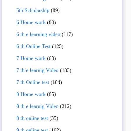
5th Scholarship
(89)
6 Home work
(80)
6 th e learning video
(117)
6 th Online Test
(125)
7 Home work
(68)
7 th e learnig Video
(183)
7 th Online test
(184)
8 Home work
(65)
8 th e learnig Video
(212)
8 th online test
(35)
9 th online test
(102)