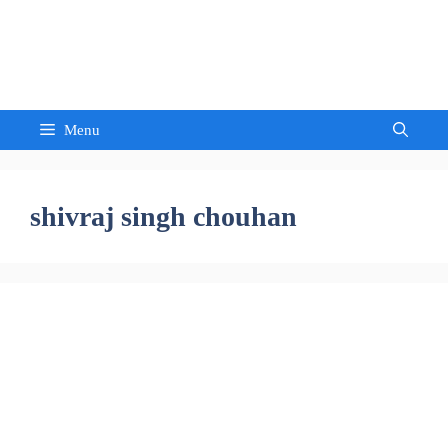
Skip
to
Sandeep Waghmore
content
Menu
shivraj singh chouhan