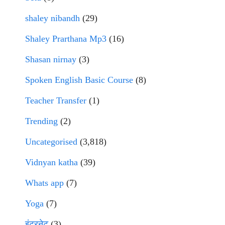
shaley nibandh
(29)
Shaley Prarthana Mp3
(16)
Shasan nirnay
(3)
Spoken English Basic Course
(8)
Teacher Transfer
(1)
Trending
(2)
Uncategorised
(3,818)
Vidnyan katha
(39)
Whats app
(7)
Yoga
(7)
इंटरनेट
(3)