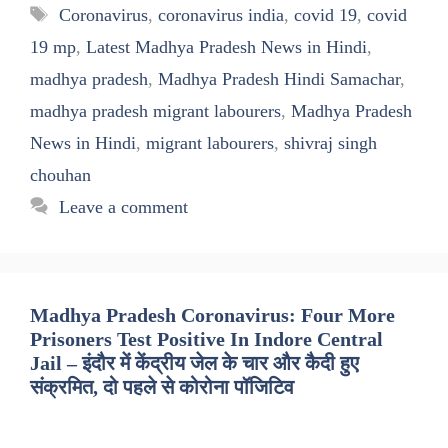
Tags
Coronavirus
,
coronavirus india
,
covid 19
,
covid
19 mp
,
Latest Madhya Pradesh News in Hindi
,
madhya pradesh
,
Madhya Pradesh Hindi Samachar
,
madhya pradesh migrant labourers
,
Madhya Pradesh
News in Hindi
,
migrant labourers
,
shivraj singh
chouhan
Leave a comment
Madhya Pradesh Coronavirus: Four More
Prisoners Test Positive In Indore Central
Jail – इंदौर में केंद्रीय जेल के चार और कैदी हुए
संक्रमित, दो पहले से कोरोना पॉजिटिव