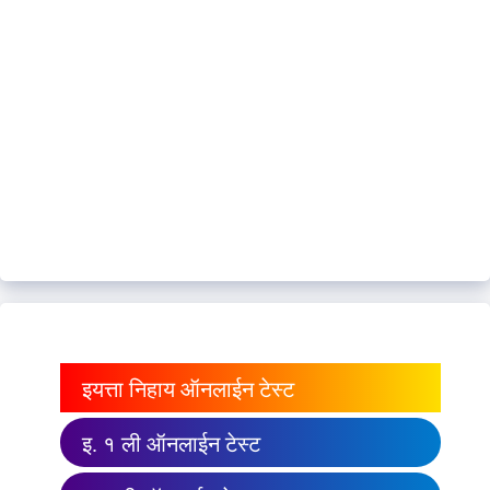
इयत्ता निहाय ऑनलाईन टेस्ट
इ. १ ली ऑनलाईन टेस्ट