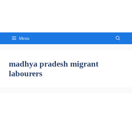
Skip
to
Sandeep Waghmore
content
Menu
madhya pradesh migrant
labourers