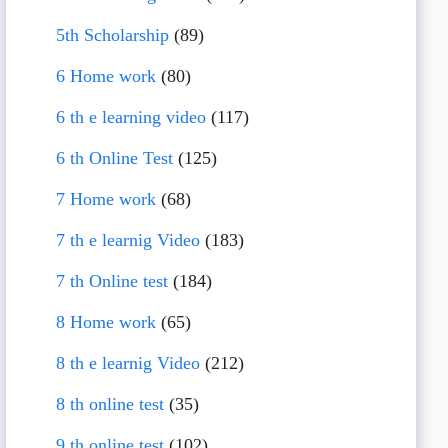
5th Scholarship
(89)
6 Home work
(80)
6 th e learning video
(117)
6 th Online Test
(125)
7 Home work
(68)
7 th e learnig Video
(183)
7 th Online test
(184)
8 Home work
(65)
8 th e learnig Video
(212)
8 th online test
(35)
9 th online test
(102)