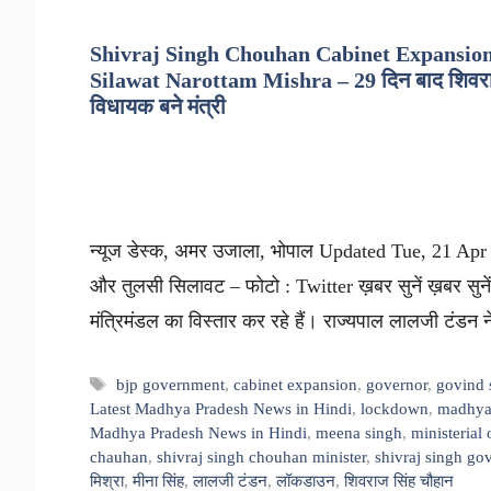
Shivraj Singh Chouhan Cabinet Expansion
Silawat Narottam Mishra – 29 दिन बाद शिवराज क
विधायक बने मंत्री
न्यूज डेस्क, अमर उजाला, भोपाल Updated Tue, 21 Apr 
और तुलसी सिलावट – फोटो : Twitter ख़बर सुनें ख़बर सु
मंत्रिमंडल का विस्तार कर रहे हैं। राज्यपाल लालजी टंडन न
Tags
bjp government
,
cabinet expansion
,
governor
,
govind 
Latest Madhya Pradesh News in Hindi
,
lockdown
,
madhya
Madhya Pradesh News in Hindi
,
meena singh
,
ministerial 
chauhan
,
shivraj singh chouhan minister
,
shivraj singh go
मिश्रा
,
मीना सिंह
,
लालजी टंडन
,
लॉकडाउन
,
शिवराज सिंह चौहान