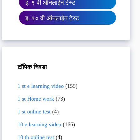
इ. ९ वी ऑनलाईन टेस्ट
इ. १० वी ऑनलाईन टेस्ट
टॉपिक निवडा
1 st e learning video
(155)
1 st Home work
(73)
1 st online test
(4)
10 e learning video
(166)
10 th online test
(4)