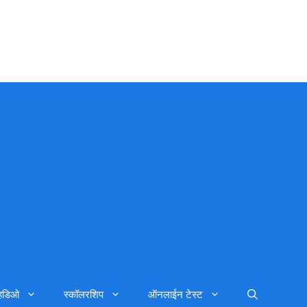
्हिडिओ
स्कॉलरशिप
ऑनलाईन टेस्ट