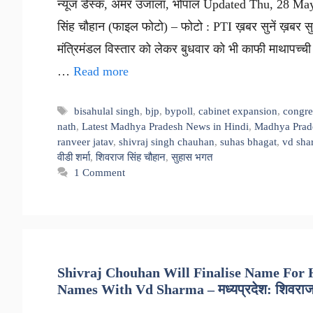
न्यूज डेस्क, अमर उजाला, भोपाल Updated Thu, 28 May 
सिंह चौहान (फाइल फोटो) – फोटो : PTI ख़बर सुनें ख़बर सुने
मंत्रिमंडल विस्तार को लेकर बुधवार को भी काफी माथापच्ची ह
…
Read more
Tags
bisahulal singh
,
bjp
,
bypoll
,
cabinet expansion
,
congre
nath
,
Latest Madhya Pradesh News in Hindi
,
Madhya Prad
ranveer jatav
,
shivraj singh chauhan
,
suhas bhagat
,
vd sha
वीडी शर्मा
,
शिवराज सिंह चौहान
,
सुहास भगत
1 Comment
Shivraj Chouhan Will Finalise Name For H
Names With Vd Sharma – मध्यप्रदेश: शिवराज मंत्र