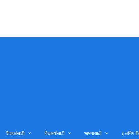
शिक्षकांसाठी
विद्यार्थ्यांसाठी
भाषणासाठी
इ लर्निग व